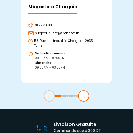
Mégastore Charguia
Mag
70 22 33 00
7
support-client@spacenet.tn
s
56, Rue de L'industrie Charguia I 2035 -
25
Tunis
Tu
Du lundi au samedi
D
08:00AM - 07:00PM
0
Dimanche
D
09:00AM - 03:00PM
0
←
→
Livraison Gratuite
Commande sup à 300 DT