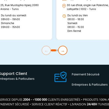
25, Rue Mustapha Hjaeij 2080
30 rue d'Irak, angle rue Palestine,
Ariana - Tunis
Lafayette | 1002 - Tunis
Du lundi au samedi
Du lundi au Ven
08h00 - 19h00
08:00 - 18:00
Dimanche
Samedi
09h00 - 15h00
08:00 - 15:00
Dim Fermé
←
→
Support Client
Paiement Sécurisé
Entreprises & Particuliers
Entreprises & Particuliers
SERVICE DEPUIS
2004
•
+
1000 000
CLIENTS ENREGISTRÉS
•
PRODUITS 100% 
PAIEMENT SÉCURISÉ
•
SERVICE CLIENT RÉACTIF
•
LIVRAISON
24/48H
TUNISI