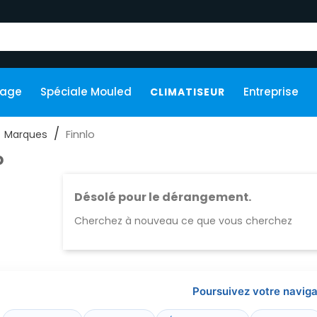
kage
Spéciale Mouled
Entreprise
CLIMATISEUR
Finnlo
Marques
o
Désolé pour le dérangement.
Cherchez à nouveau ce que vous cherchez
Poursuivez votre naviga