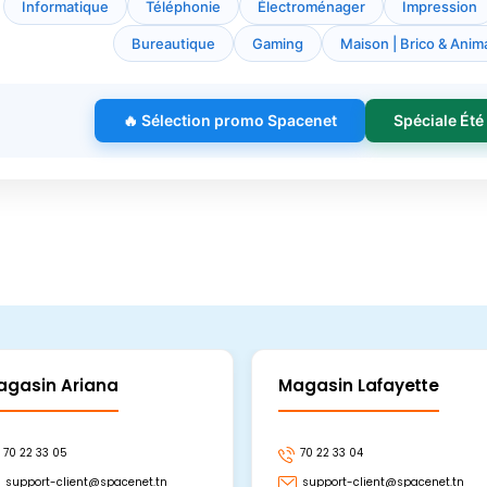
Informatique
Téléphonie
Électroménager
Impression
Bureautique
Gaming
Maison | Brico & Anima
🔥 Sélection promo Spacenet
Spéciale Été
agasin Ariana
Magasin Lafayette
70 22 33 05
70 22 33 04
support-client@spacenet.tn
support-client@spacenet.tn