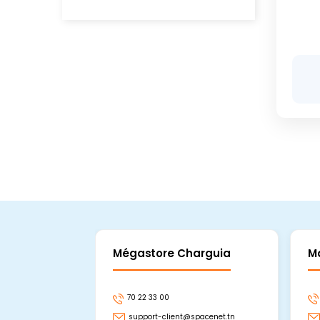
Mégastore Charguia
M
70 22 33 00
support-client@spacenet.tn