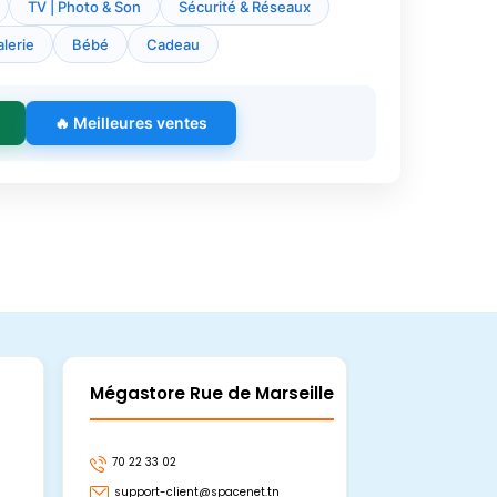
TV | Photo & Son
Sécurité & Réseaux
lerie
Bébé
Cadeau
🔥 Meilleures ventes
Mégastore Rue de Marseille
Mégastore
70 22 33 02
70 22 33 06
support-client@spacenet.tn
support-clie