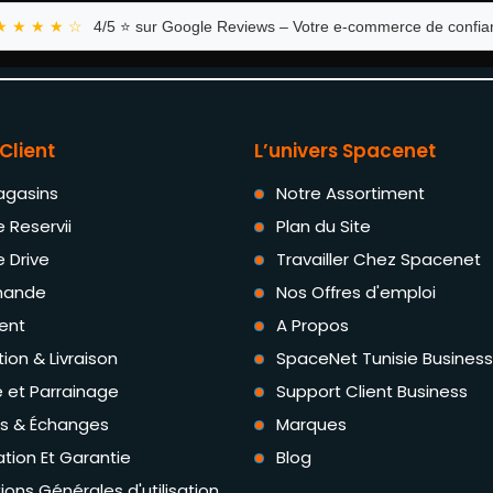
★ ★ ★ ★ ☆
4/5 ⭐ sur Google Reviews – Votre e-commerce de confian
Client
L’univers Spacenet
agasins
Notre Assortiment
e Reservii
Plan du Site
e Drive
Travailler Chez Spacenet
ande
Nos Offres d'emploi
ent
A Propos
tion & Livraison
SpaceNet Tunisie Business
té et Parrainage
Support Client Business
rs & Échanges
Marques
tion Et Garantie
Blog
ions Générales d'utilisation