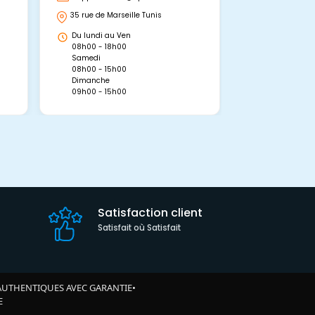
35 rue de Marseille Tunis
Avenue Abou 
Hammamet, 
Du lundi au Ven
Du lundi au 
08h00 - 18h00
08h00 - 19h0
Samedi
Dimanche
08h00 - 15h00
09h00 - 15h0
Dimanche
09h00 - 15h00
Satisfaction client
Satisfait où Satisfait
AUTHENTIQUES AVEC GARANTIE
•
E