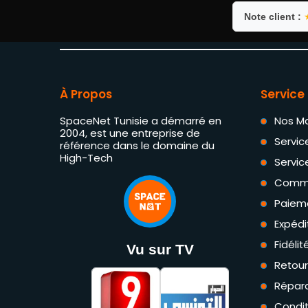
Note client :
À Propos
Service 
SpaceNet Tunisie a démarré en
Nos M
2004, est une entreprise de
Servic
référence dans le domaine du
High-Tech
Servic
Comm
Paiem
Expédi
Fidéli
Vu sur TV
Retou
Répara
Condit