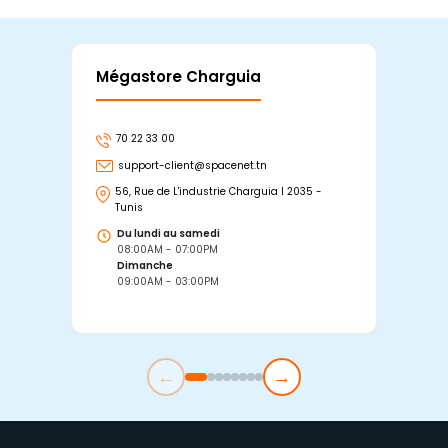
Mégastore Charguia
Mag
70 22 33 00
7
support-client@spacenet.tn
s
56, Rue de L'industrie Charguia I 2035 -
25
Tunis
Tu
Du lundi au samedi
D
08:00AM - 07:00PM
0
Dimanche
D
09:00AM - 03:00PM
0
←
→