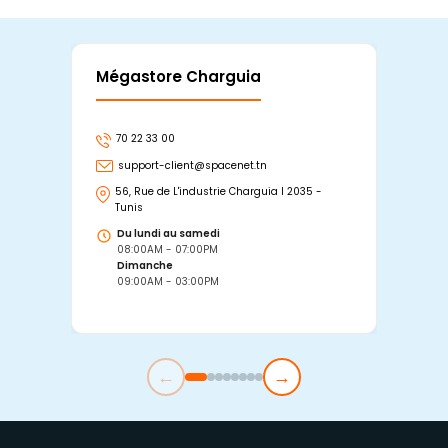
Mégastore Charguia
Mag
70 22 33 00
7
support-client@spacenet.tn
s
56, Rue de L'industrie Charguia I 2035 -
25
Tunis
Tu
Du lundi au samedi
D
08:00AM - 07:00PM
0
Dimanche
D
09:00AM - 03:00PM
0
←
→