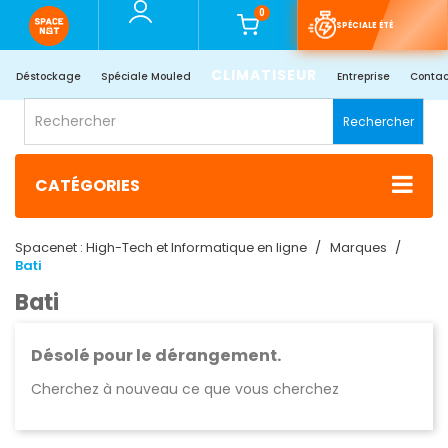
0
SPÉCIALE ÉTÉ
CLIMATISEUR
Déstockage
Spéciale Mouled
Entreprise
Contac
Rechercher
CATÉGORIES
Spacenet : High-Tech et Informatique en ligne
Marques
Bati
Bati
Désolé pour le dérangement.
Cherchez à nouveau ce que vous cherchez