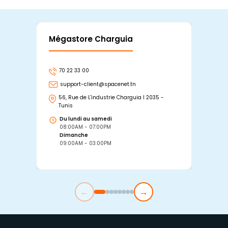
Mégastore Charguia
Mag
70 22 33 00
7
support-client@spacenet.tn
s
56, Rue de L'industrie Charguia I 2035 -
25
Tunis
Tu
Du lundi au samedi
D
08:00AM - 07:00PM
0
Dimanche
D
09:00AM - 03:00PM
0
←
→