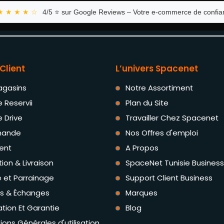
★ ★ ★ ★ ☆
4/5 ⭐ sur Google Reviews – Votre e-commerce de confian
Client
L’univers Spacenet
agasins
Notre Assortiment
e Reservii
Plan du Site
e Drive
Travailler Chez Spacenet
ande
Nos Offres d'emploi
ent
A Propos
tion & Livraison
SpaceNet Tunisie Business
té et Parrainage
Support Client Business
rs & Échanges
Marques
tion Et Garantie
Blog
ions Générales d'utilisation