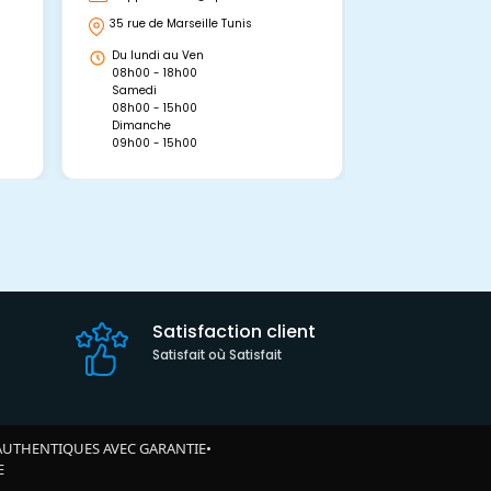
35 rue de Marseille Tunis
Avenue Abou 
Hammamet, 
Du lundi au Ven
Du lundi au 
08h00 - 18h00
08h00 - 19h0
Samedi
Dimanche
08h00 - 15h00
09h00 - 15h0
Dimanche
09h00 - 15h00
Satisfaction client
Satisfait où Satisfait
AUTHENTIQUES AVEC GARANTIE
•
E