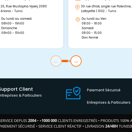
25, Rue Mustapha Hjaeij 2080
30 rue d'Irak, angle rue Palestine,
Ariana - Tunis
Lafayette | 1002 - Tunis
Du lundi au samedi
Du lundi au Ven
08h00 - 19h00
08:00 - 18:00
Dimanche
Samedi
09h00 - 15h00
08:00 - 15:00
Dim Fermé
←
→
Support Client
Paiement Sécurisé
Entreprises & Particuliers
Entreprises & Particuliers
SERVICE DEPUIS
2004
•
+
1000 000
CLIENTS ENREGISTRÉS
•
PRODUITS 100% 
PAIEMENT SÉCURISÉ
•
SERVICE CLIENT RÉACTIF
•
LIVRAISON
24/48H
TUNISI