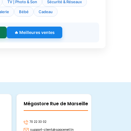
TV | Photo & Son
Sécurité & Réseaux
lerie
Bébé
Cadeau
🔥 Meilleures ventes
Mégastore Rue de Marseille
Mégastore
70 22 33 02
70 22 33 06
support-client@spacenet.tn
support-clie