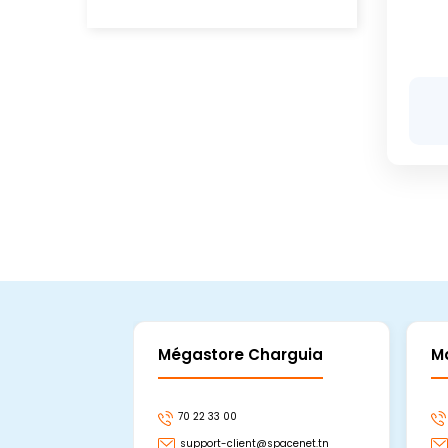
Mégastore Charguia
M
70 22 33 00
support-client@spacenet.tn