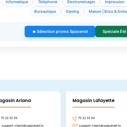
Informatique
Téléphonie
Électroménager
Impression
Bureautique
Gaming
Maison | Brico & Anima
🔥 Sélection promo Spacenet
Spéciale Été
agasin Ariana
Magasin Lafayette
70 22 33 05
70 22 33 04
support-client@spacenet.tn
support-client@spacenet.tn