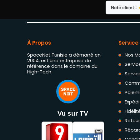
Note client :
À Propos
Service 
SpaceNet Tunisie a démarré en
Nos M
2004, est une entreprise de
Servic
référence dans le domaine du
High-Tech
Servic
Comm
Paiem
Expédi
Fidéli
Vu sur TV
Retou
Répara
Condit