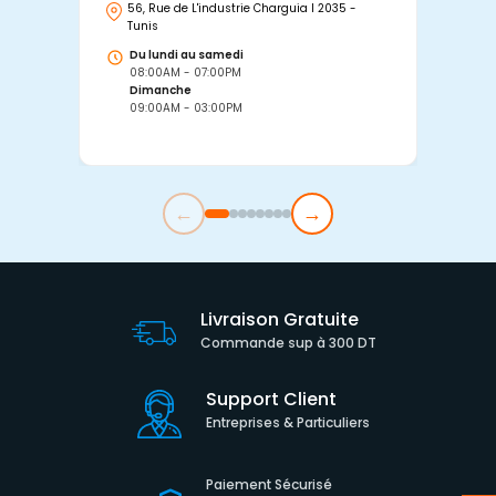
56, Rue de L'industrie Charguia I 2035 -
25
Tunis
Tu
Du lundi au samedi
D
08:00AM - 07:00PM
0
Dimanche
D
09:00AM - 03:00PM
0
←
→
Livraison Gratuite
Commande sup à 300 DT
Support Client
Entreprises & Particuliers
Paiement Sécurisé