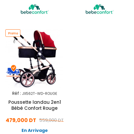
Promo
Réf :
JX562T-WD-ROUGE
Poussette landau 2en1
Bébé Confort Rouge
479,000 DT
559,000 DT
En Arrivage