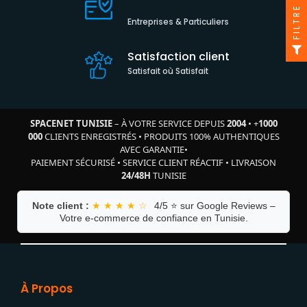
FILTRE
Entreprises & Particuliers
Satisfaction client
Satisfait où Satisfait
SPACENET TUNISIE
– À VOTRE SERVICE DEPUIS
2004
•
+
1000
000
CLIENTS ENREGISTRÉS
•
PRODUITS 100% AUTHENTIQUES
AVEC GARANTIE
•
PAIEMENT SÉCURISÉ
•
SERVICE CLIENT RÉACTIF
•
LIVRAISON
24/48H
TUNISIE
Note client :
★ ★ ★ ★ ☆
4/5 ⭐ sur Google Reviews –
Votre e-commerce de confiance en Tunisie.
À Propos