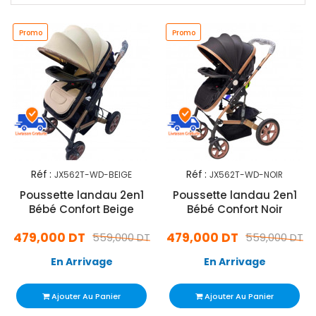
Promo
Promo
Réf :
Réf :
JX562T-WD-BEIGE
JX562T-WD-NOIR
Poussette landau 2en1
Poussette landau 2en1
Bébé Confort Beige
Bébé Confort Noir
479,000 DT
479,000 DT
559,000 DT
559,000 DT
En Arrivage
En Arrivage
Ajouter Au Panier
Ajouter Au Panier