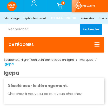
0
SPÉCIALE ÉTÉ
CLIMATISEUR
Déstockage
Spéciale Mouled
Entreprise
Contac
Rechercher
CATÉGORIES
Spacenet : High-Tech et Informatique en ligne
Marques
Igepa
Igepa
Désolé pour le dérangement.
Cherchez à nouveau ce que vous cherchez