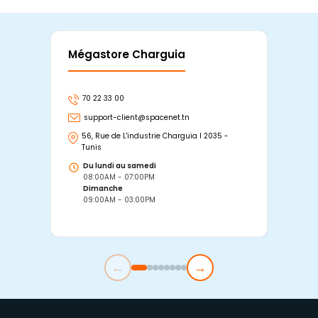
Mégastore Charguia
Mag
70 22 33 00
7
support-client@spacenet.tn
s
56, Rue de L'industrie Charguia I 2035 -
25
Tunis
Tu
Du lundi au samedi
D
08:00AM - 07:00PM
0
Dimanche
D
09:00AM - 03:00PM
0
←
→