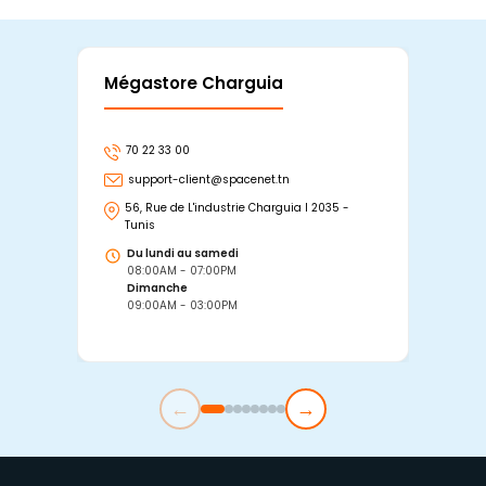
Mégastore Charguia
Mag
70 22 33 00
7
support-client@spacenet.tn
s
56, Rue de L'industrie Charguia I 2035 -
25
Tunis
Tu
Du lundi au samedi
D
08:00AM - 07:00PM
0
Dimanche
D
09:00AM - 03:00PM
0
←
→