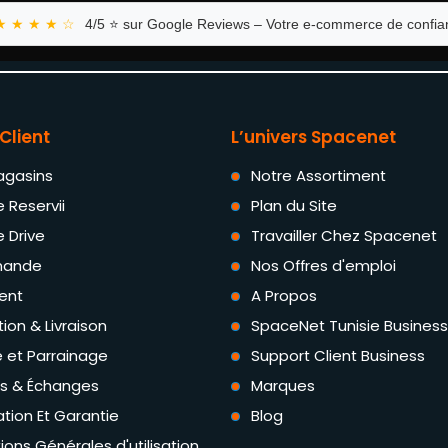
★ ★ ★ ★ ☆
4/5 ⭐ sur Google Reviews – Votre e-commerce de confian
Client
L’univers Spacenet
agasins
Notre Assortiment
e Reservii
Plan du Site
e Drive
Travailler Chez Spacenet
ande
Nos Offres d'emploi
ent
A Propos
tion & Livraison
SpaceNet Tunisie Business
té et Parrainage
Support Client Business
rs & Échanges
Marques
tion Et Garantie
Blog
ions Générales d'utilisation