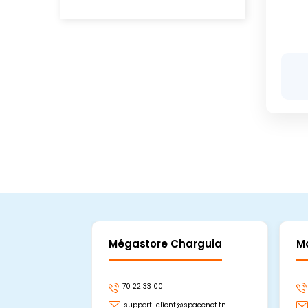
Mégastore Charguia
M
70 22 33 00
support-client@spacenet.tn