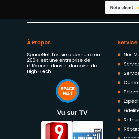
Note client :
À Propos
Service 
SpaceNet Tunisie a démarré en
Nos M
2004, est une entreprise de
Servic
référence dans le domaine du
High-Tech
Servic
Comm
Paiem
Expédi
Fidéli
Vu sur TV
Retou
Répara
Condit