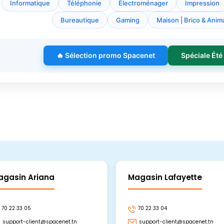
Informatique
Téléphonie
Électroménager
Impression
Bureautique
Gaming
Maison | Brico & Anima
🔥 Sélection promo Spacenet
Spéciale Été
agasin Ariana
Magasin Lafayette
70 22 33 05
70 22 33 04
support-client@spacenet.tn
support-client@spacenet.tn