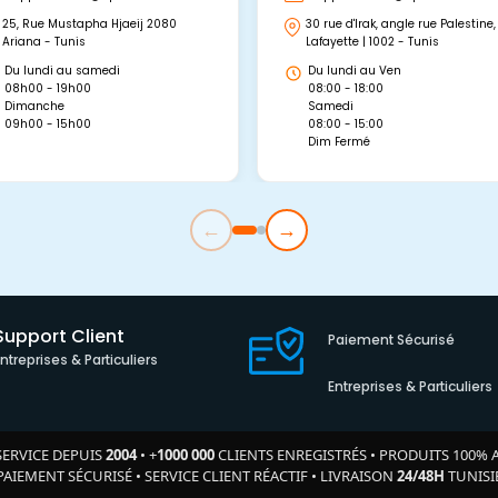
25, Rue Mustapha Hjaeij 2080
30 rue d'Irak, angle rue Palestine,
Ariana - Tunis
Lafayette | 1002 - Tunis
Du lundi au samedi
Du lundi au Ven
08h00 - 19h00
08:00 - 18:00
Dimanche
Samedi
09h00 - 15h00
08:00 - 15:00
Dim Fermé
←
→
Support Client
Paiement Sécurisé
Entreprises & Particuliers
Entreprises & Particuliers
SERVICE DEPUIS
2004
•
+
1000 000
CLIENTS ENREGISTRÉS
•
PRODUITS 100% 
PAIEMENT SÉCURISÉ
•
SERVICE CLIENT RÉACTIF
•
LIVRAISON
24/48H
TUNISI