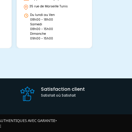
35 rue de Marseille Tunis
Avenue Abou 
Hammamet, 
Du lundi au Ven
Du lundi au 
08h00 - 18h00
08h00 - 19h0
Samedi
Dimanche
08h00 - 15h00
09h00 - 15h0
Dimanche
09h00 - 15h00
Satisfaction client
Satisfait où Satisfait
AUTHENTIQUES AVEC GARANTIE
•
E