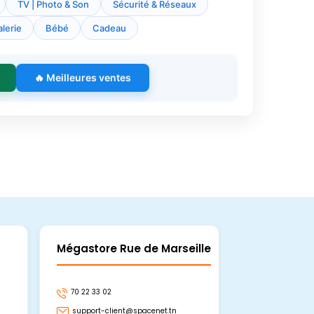
TV | Photo & Son
Sécurité & Réseaux
lerie
Bébé
Cadeau
🔥 Meilleures ventes
Mégastore Rue de Marseille
Mégastore
70 22 33 02
70 22 33 06
support-client@spacenet.tn
support-clie