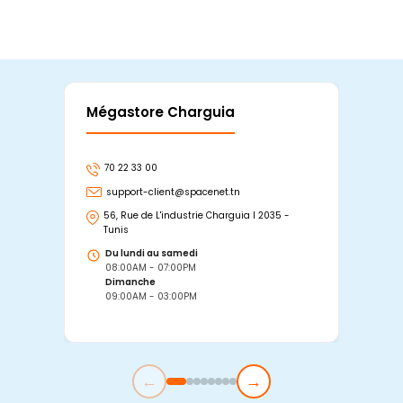
Mégastore Charguia
Mag
70 22 33 00
7
support-client@spacenet.tn
s
56, Rue de L'industrie Charguia I 2035 -
25
Tunis
Tu
Du lundi au samedi
D
08:00AM - 07:00PM
0
Dimanche
D
09:00AM - 03:00PM
0
←
→