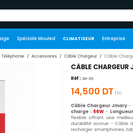
kage
Spéciale Mouled
Entreprise
CLIMATISEUR
Câble Charge
Téléphonie
Accessoires
Câble Chargeur
CÂBLE CHARGEUR J
Réf :
JM-06
14,500 DT
TTC
Câble Chargeur Jmary
-
charge :
66W
-
Longueur
flexible offrant une meille
durabilité accrue - Câble 
recharger smartphones, tab