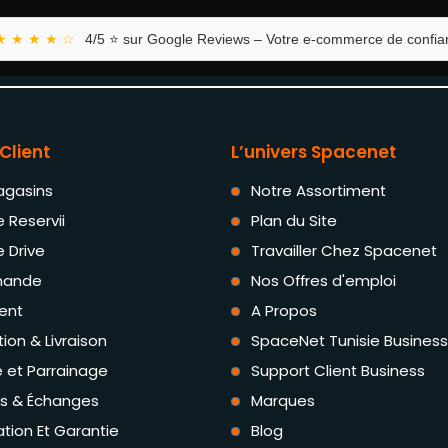
★ ★ ★ ★ ☆
4/5 ⭐ sur Google Reviews – Votre e-commerce de confian
Client
L’univers Spacenet
agasins
Notre Assortiment
e Reservii
Plan du Site
e Drive
Travailler Chez Spacenet
ande
Nos Offres d'emploi
ent
A Propos
tion & Livraison
SpaceNet Tunisie Business
té et Parrainage
Support Client Business
rs & Échanges
Marques
tion Et Garantie
Blog