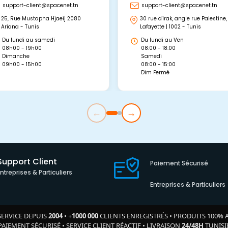
support-client@spacenet.tn
support-client@spacenet.tn
25, Rue Mustapha Hjaeij 2080
30 rue d'Irak, angle rue Palestine,
Ariana - Tunis
Lafayette | 1002 - Tunis
Du lundi au samedi
Du lundi au Ven
08h00 - 19h00
08:00 - 18:00
Dimanche
Samedi
09h00 - 15h00
08:00 - 15:00
Dim Fermé
←
→
Support Client
Paiement Sécurisé
Entreprises & Particuliers
Entreprises & Particuliers
SERVICE DEPUIS
2004
•
+
1000 000
CLIENTS ENREGISTRÉS
•
PRODUITS 100% 
PAIEMENT SÉCURISÉ
•
SERVICE CLIENT RÉACTIF
•
LIVRAISON
24/48H
TUNISI