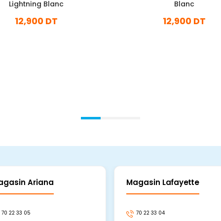
Lightning Blanc
Blanc
12,900 DT
12,900 DT
En stock
En stock
Ajouter Au Panier
Ajouter Au Panier
agasin Ariana
Magasin Lafayette
70 22 33 05
70 22 33 04