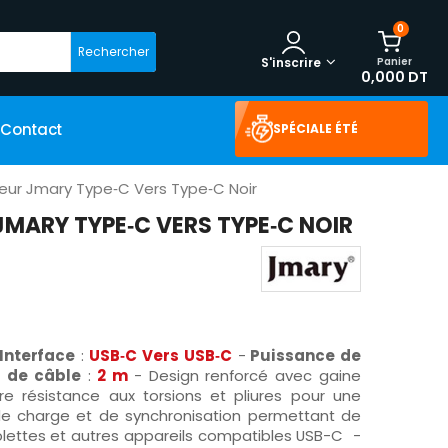
0
Rechercher
Panier
S'inscrire
0,000 DT
Contact
SPÉCIALE ÉTÉ
ur Jmary Type‑C Vers Type‑C Noir
MARY TYPE‑C VERS TYPE‑C NOIR
Interface
:
USB‑C Vers
USB‑C
-
Puissance de
 de câble
:
2 m
- Design renforcé avec gaine
ure résistance aux torsions et pliures pour une
de charge et de synchronisation permettant de
lettes et autres appareils compatibles USB-C -