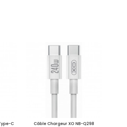
Type-C
Câble Chargeur XO NB-Q298
Câble