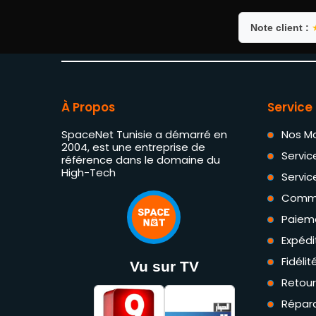
Note client :
À Propos
Service 
SpaceNet Tunisie a démarré en
Nos M
2004, est une entreprise de
Servic
référence dans le domaine du
High-Tech
Servic
Comm
Paiem
Expédi
Fidéli
Vu sur TV
Retou
Répara