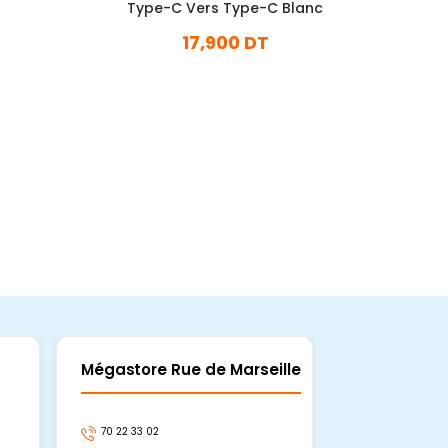
Type-C Vers Type-C Blanc
17,900 DT
En stock
Ajouter Au Panier
Mégastore Rue de Marseille
Mégastore
70 22 33 02
70 22 33 06