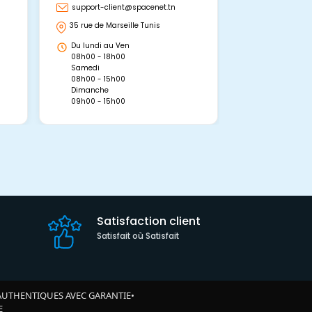
support-client@spacenet.tn
support-clie
35 rue de Marseille Tunis
Avenue Abou 
Hammamet, 
Du lundi au Ven
Du lundi au 
08h00 - 18h00
08h00 - 19h0
Samedi
Dimanche
08h00 - 15h00
09h00 - 15h0
Dimanche
09h00 - 15h00
Satisfaction client
Satisfait où Satisfait
AUTHENTIQUES AVEC GARANTIE
•
E