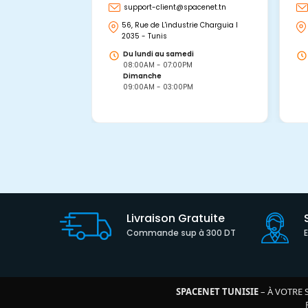
support-client@spacenet.tn
56, Rue de L'industrie Charguia I
2035 - Tunis
Du lundi au samedi
08:00AM - 07:00PM
Dimanche
09:00AM - 03:00PM
Livraison Gratuite
Commande sup à 300 DT
SPACENET TUNISIE
– À VOTRE 