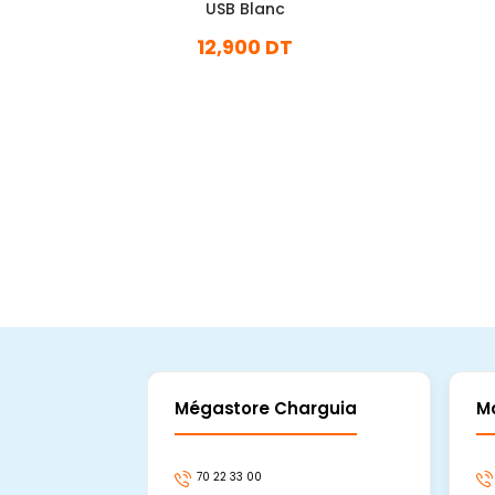
USB Blanc
12,900 DT
En stock
Ajouter Au Panier
Mégastore Charguia
M
70 22 33 00