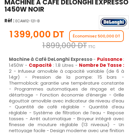
MACHINE À CAFÉ DELONGHI EXPRESSO
1450W NOIR
Réf :
ECAM12-121-B
1 399,000 DT
Économisez 500,000 DT
1 899,000 DT
TTC
Machine à Café DeLonghi Expresso
-
Puissance
:
1450W -
Capacité
: 1.8 Litres -
Nombre De Tasse :
2 - Infuseur amovible à capacité variable (de 6 à
14gr) - Pression de la pompe: 15 bars -
Thermoblock: garantie une température constante
- Programmes automatiques de rinçage et de
détartrage - Fonction économie d’énergie - Grille
égouttoir amovible avec indicateur de niveau d’eau
- Quantité de café réglable - Quantité d’eau
réglable - Système de filtration de l’eau - Repose
tasses - Arrêt automatique - Broyeur intégré avec
finesse de mouture réglable (13 niveaux) - Un
nettoyage facile - Design moderne avec une finition