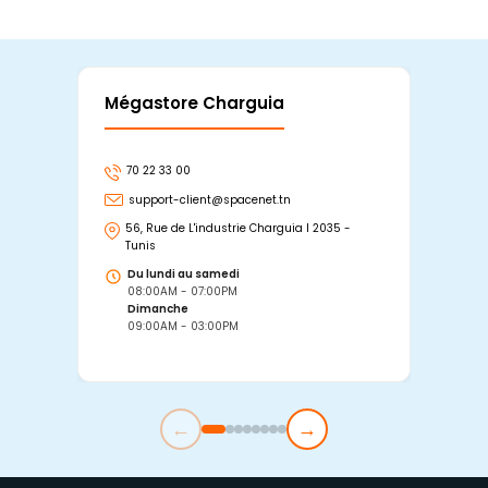
Mégastore Charguia
Mag
70 22 33 00
7
support-client@spacenet.tn
s
56, Rue de L'industrie Charguia I 2035 -
25
Tunis
Tu
Du lundi au samedi
D
08:00AM - 07:00PM
0
Dimanche
D
09:00AM - 03:00PM
0
←
→