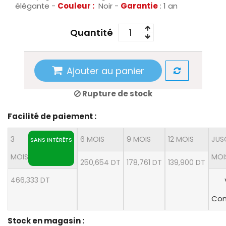
élégante -
Couleur :
Noir -
Garantie
: 1 an
Quantité
Ajouter au panier
Rupture de stock
Facilité de paiement :
3
6 MOIS
9 MOIS
12 MOIS
JUS
SANS INTÉRÊTS
MOIS
MOI
250,654 DT
178,761 DT
139,900 DT
466,333 DT
Con
Stock en magasin :