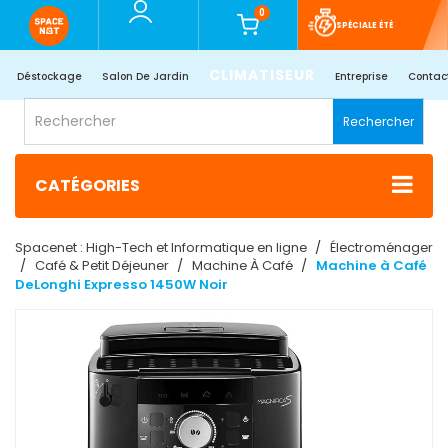
0
SPÉCIALE ÉTÉ
CLIMATISEUR
Déstockage
Salon De Jardin
Entreprise
Contac
Rechercher
CATÉGORIES
Spacenet : High-Tech et Informatique en ligne
Électroménager
Café & Petit Déjeuner
Machine À Café
Machine à Café
DeLonghi Expresso 1450W Noir