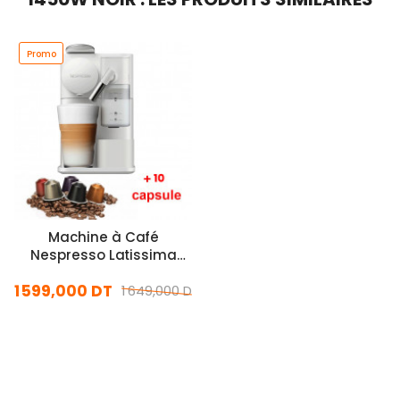
Promo
Machine à Café
Nespresso Latissima
One F121 1450W - Blanc
1 599,000 DT
1 649,000 DT
En stock
Ajouter Au Panier