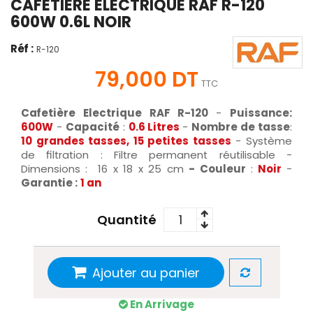
CAFETIÈRE ELECTRIQUE RAF R-120
600W 0.6L NOIR
Réf :
R-120
79,000 DT
TTC
Cafetière Electrique RAF R-120
-
Puissance:
600W
-
Capacité
:
0.6 Litres
-
Nombre de tasse
:
10 grandes tasses, 15 petites tasses
- Système
de filtration : Filtre permanent réutilisable -
Dimensions : 16 x 18 x 25 cm
- Couleur
:
Noir
-
Garantie :
1 an
Quantité
Ajouter au panier
En Arrivage