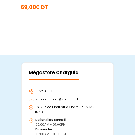
69,000 DT
En stock
Ajouter Au Panier
Mégastore Charguia
Mag
70 22 33 00
7
support-client@spacenet.tn
s
56, Rue de L'industrie Charguia I 2035 -
25
Tunis
Tu
Du lundi au samedi
D
08:00AM - 07:00PM
0
Dimanche
D
09:00AM - 03:00PM
0