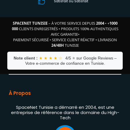
Satisfait où Satisfait
SPACENET TUNISIE
– À VOTRE SERVICE DEPUIS
2004
•
+
1000
000
CLIENTS ENREGISTRÉS
•
PRODUITS 100% AUTHENTIQUES
AVEC GARANTIE
•
PAIEMENT SÉCURISÉ
•
SERVICE CLIENT RÉACTIF
•
LIVRAISON
24/48H
TUNISIE
Note client :
★ ★ ★ ★ ☆
4/5 ⭐ sur Google Reviews –
Votre e-commerce de confiance en Tunisie.
À Propos
SpaceNet Tunisie a démarré en 2004, est une
entreprise de référence dans le domaine du High-
Tech