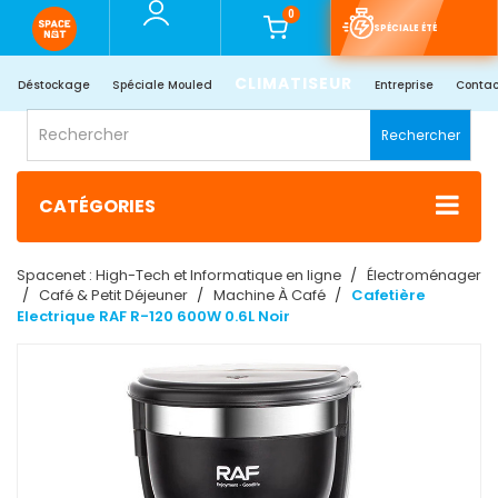
0
SPÉCIALE ÉTÉ
CLIMATISEUR
Déstockage
Spéciale Mouled
Entreprise
Contac
Rechercher
CATÉGORIES
Spacenet : High-Tech et Informatique en ligne
Électroménager
Café & Petit Déjeuner
Machine À Café
Cafetière
Electrique RAF R-120 600W 0.6L Noir