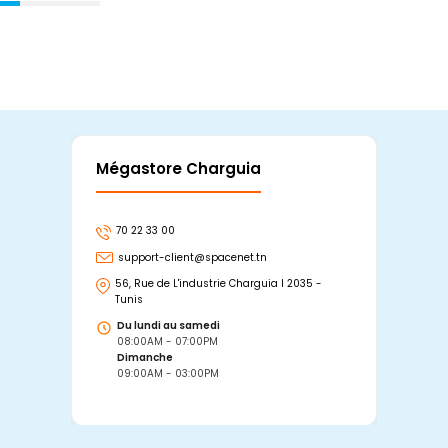
Mégastore Charguia
Mag
70 22 33 00
7
support-client@spacenet.tn
s
56, Rue de L'industrie Charguia I 2035 -
25
Tunis
Tu
Du lundi au samedi
D
08:00AM - 07:00PM
0
Dimanche
D
09:00AM - 03:00PM
0