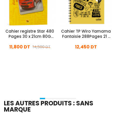
Cahier registre Star 480
Cahier TP Wiro Yamama
Pages 30 x 21cm 80G
Fantaisie 288Pages 21 x
Jaune
29.7cm 90G Assorties
11,800 DT
12,450 DT
14,500 DT
En stock
En stock
Ajouter Au Panier
Ajouter Au Panier
LES AUTRES PRODUITS : SANS
MARQUE