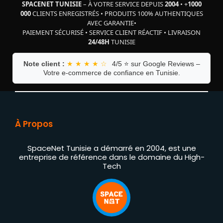
SPACENET TUNISIE
– À VOTRE SERVICE DEPUIS
2004
•
+
1000
000
CLIENTS ENREGISTRÉS
•
PRODUITS 100% AUTHENTIQUES
AVEC GARANTIE
•
PAIEMENT SÉCURISÉ
•
SERVICE CLIENT RÉACTIF
•
LIVRAISON
24/48H
TUNISIE
Note client :
★ ★ ★ ★ ☆
4/5 ⭐ sur Google Reviews –
Votre e-commerce de confiance en Tunisie.
À Propos
SpaceNet Tunisie a démarré en 2004, est une
entreprise de référence dans le domaine du High-
Tech