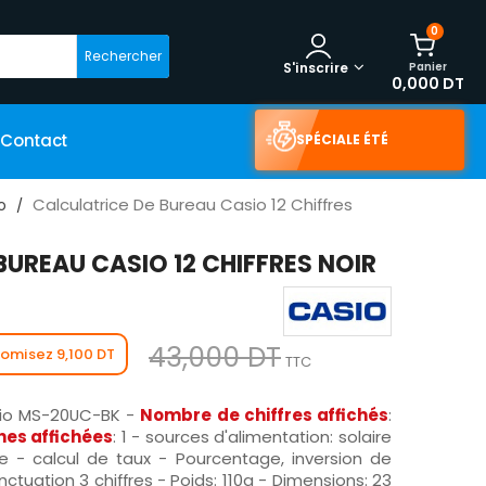
0
Rechercher
Panier
S'inscrire
0,000 DT
Contact
SPÉCIALE ÉTÉ
Calculatrice De Bureau Casio 12 Chiffres
o
BUREAU CASIO 12 CHIFFRES NOIR
43,000 DT
omisez 9,100 DT
TTC
sio MS-20UC-BK -
Nombre de chiffres affichés
:
nes affichées
: 1 - sources d'alimentation: solaire
re - calcul de taux - Pourcentage, inversion de
nctuation 3 chiffres - Poids: 110g - Dimensions: 23