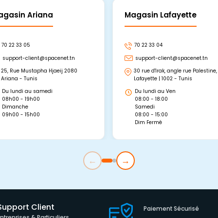
agasin Ariana
Magasin Lafayette
70 22 33 05
70 22 33 04
support-client@spacenet.tn
support-client@spacenet.tn
25, Rue Mustapha Hjaeij 2080
30 rue d'Irak, angle rue Palestine,
Ariana - Tunis
Lafayette | 1002 - Tunis
Du lundi au samedi
Du lundi au Ven
08h00 - 19h00
08:00 - 18:00
Dimanche
Samedi
09h00 - 15h00
08:00 - 15:00
Dim Fermé
←
→
Support Client
Paiement Sécurisé
Entreprises & Particuliers