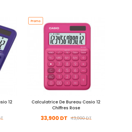
Promo
Promo
sio 12
Calculatrice De Bureau Casio 12
Calcu
Chiffres Rose
33,900 DT
3
DT
43,000 DT
En stock