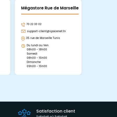
Mégastore Rue de Marseille
Mégastore
70 22 33 02
70 22 33 06
support-client@spacenet.tn
support-clie
35 rue de Marseille Tunis
Avenue Abou 
Hammamet, 
Du lundi au Ven
Du lundi au 
08h00 - 18h00
08h00 - 19h0
Samedi
Dimanche
08h00 - 15h00
09h00 - 15h0
Dimanche
09h00 - 15h00
Satisfaction client
Satisfait où Satisfait