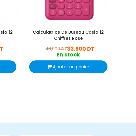
sio 12
Calculatrice De Bureau Casio 12
Calcu
Chiffres Rose
DT
33,900 DT
43,000 DT
En stock
Ajouter au panier