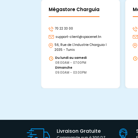
Mégastore Charguia
M
70 22 33 00
support-client@spacenet.tn
56, Rue de L'industrie Charguia I
2035 - Tunis
Du lundi au samedi
08:00AM - 07:00PM
Dimanche
09:00AM - 03:00PM
Livraison Gratuite
Commande sup à 300 DT