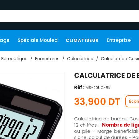
kage
Spéciale Mouled
Entreprise
CLIMATISEUR
Bureautique
Fournitures
Calculatrice
Calculatrice Casi
CALCULATRICE DE 
Réf :
MS-20UC-BK
33,900 DT
Écon
Calculatrice de bureau Ca
12 chiffres -
Nombre de lig
ou pile - Marge bénéficiai
signe, calcul de durées - Po