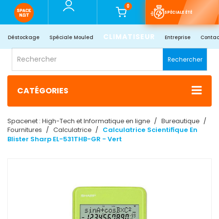
0
SPÉCIALE ÉTÉ
CLIMATISEUR
Déstockage
Spéciale Mouled
Entreprise
Contac
Rechercher
CATÉGORIES
Spacenet : High-Tech et Informatique en ligne
Bureautique
Fournitures
Calculatrice
Calculatrice Scientifique En
Blister Sharp EL-531THB-GR - Vert