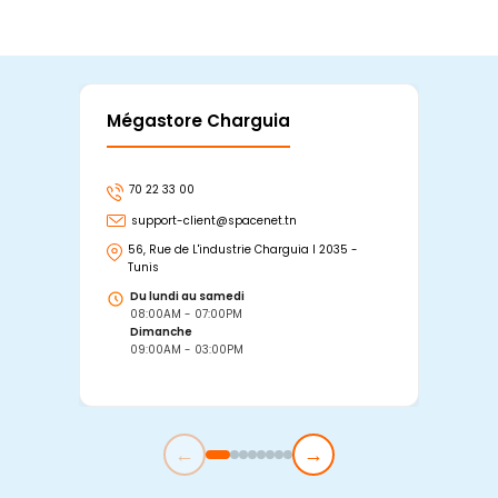
Mégastore Charguia
Mag
70 22 33 00
7
support-client@spacenet.tn
s
56, Rue de L'industrie Charguia I 2035 -
25
Tunis
Tu
Du lundi au samedi
D
08:00AM - 07:00PM
0
Dimanche
D
09:00AM - 03:00PM
0
←
→