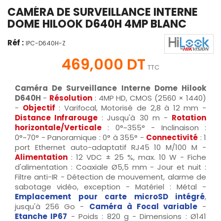
CAMÉRA DE SURVEILLANCE INTERNE
DOME HILOOK D640H 4MP BLANC
Réf :
IPC-D640H-Z
469,000 DT
TTC
Caméra De Surveillance Interne Dome Hilook
D640H
-
Résolution
: 4MP HD, CMOS (2560 × 1440)
-
Objectif
: Varifocal, Motorisé de 2,8 à 12 mm -
Distance Infrarouge
: Jusqu'à 30 m -
Rotation
horizontale/Verticale
: 0°~355° - Inclinaison :
0°~70° - Panoramique : 0° à 355° -
Connectivité
: 1
port Ethernet auto-adaptatif RJ45 10 M/100 M -
Alimentation
: 12 VDC ± 25 %, max. 10 W - Fiche
d'alimentation : Coaxiale Ø5,5 mm - Jour et nuit :
Filtre anti-IR - Détection de mouvement, alarme de
sabotage vidéo, exception - Matériel : Métal -
Emplacement pour carte microSD intégré
,
jusqu'à 256 Go -
Caméra à Focal variable
-
Etanche IP67
- Poids : 820 g - Dimensions : Ø141