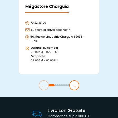
Mégastore Charguia
Mag
70 22 33 00
7
support-client@spacenet.tn
s
56, Rue de L'industrie Charguia I 2035 -
25
Tunis
Tu
Du lundi au samedi
D
08:00AM - 07:00PM
0
Dimanche
D
09:00AM - 03:00PM
0
←
→
Livraison Gratuite
Commande sup à 300 DT