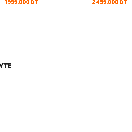
1 999,000 DT
2 459,000 DT
En stock
En stock
Ajouter Au Panier
Ajouter Au Panier
YTE