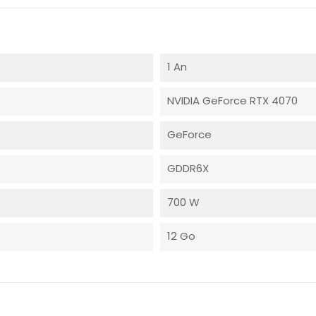
1 An
NVIDIA GeForce RTX 4070
GeForce
GDDR6X
700 W
12 Go