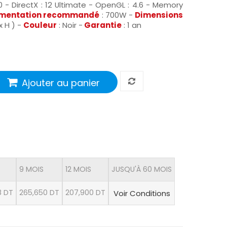
20 -
DirectX : 12 Ultimate - OpenGL :
4.6 - Memory
limentation recommandé
: 700W
-
Dimensions
x H )
-
Couleur
: Noir -
Garantie
: 1 an
Ajouter au panier
9 MOIS
12 MOIS
JUSQU'À 60 MOIS
8 DT
265,650 DT
207,900 DT
Voir Conditions