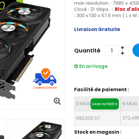
max resolution : 7680 x 43
Clock : 21 Gbps -
Bloc d'a
: 300 x 130 x 57.6 mm ( L x W 
Livraison Gratuite
Quantité
En arrivage
Facilité de paiement :
3 MOIS
6 MOIS
SANS INTÉRÊTS
372,48
693,000 DT
Stock en magasin :