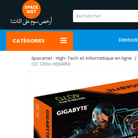
Déstoc
CATÉGORIES
Spacenet : High-Tech et Informatique en ligne
OC 12Go GDDR6X