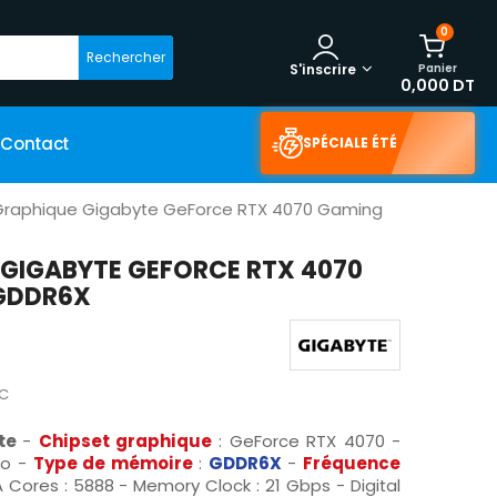
0
Rechercher
Panier
S'inscrire
0,000 DT
Contact
SPÉCIALE ÉTÉ
Graphique Gigabyte GeForce RTX 4070 Gaming
 GIGABYTE GEFORCE RTX 4070
GDDR6X
C
te
-
Chipset graphique
: GeForce RTX 4070
-
Go
-
Type de mémoire
:
GDDR6X
-
Fréquence
Cores : 5888 - Memory Clock : 21 Gbps - Digital