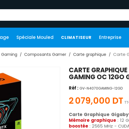
kage
Spéciale Mouled
Entreprise
CLIMATISEUR
Carte 
Gaming
Composants Gamer
Carte graphique
CARTE GRAPHIQUE
GAMING OC 12GO 
Réf :
GV-N4070GAMING-12GD
2 079,000 DT
TT
Carte Graphique Gigaby
Mémoire graphique
: 12 
boostée
: 2565 MHz - CUDA 