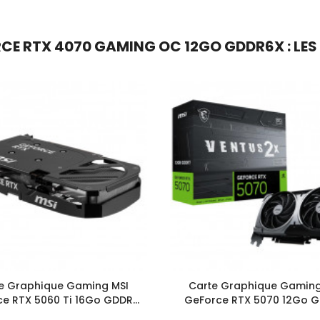
E RTX 4070 GAMING OC 12GO GDDR6X : LES 
e Graphique Gaming MSI
Carte Graphique Gaming
e RTX 5060 Ti 16Go GDDR7
GeForce RTX 5070 12Go 
Shadow 2X OC Plus
Ventus 2X OC