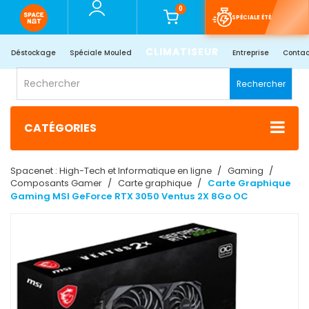
0
SPÉCIALE ÉTÉ
CLIMATISEUR
Déstockage
Spéciale Mouled
Entreprise
Contac
Rechercher
CATÉGORIES
Spacenet : High-Tech et Informatique en ligne
Gaming
Composants Gamer
Carte graphique
Carte Graphique
Gaming MSI GeForce RTX 3050 Ventus 2X 8Go OC