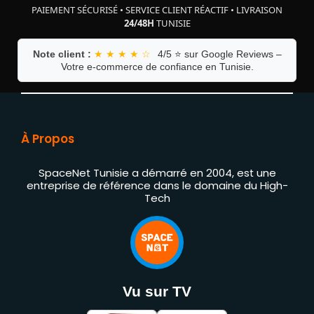
PAIEMENT SÉCURISÉ
•
SERVICE CLIENT RÉACTIF
•
LIVRAISON
24/48H
TUNISIE
Note client :
★ ★ ★ ★ ☆
4/5 ⭐ sur Google Reviews –
Votre e-commerce de confiance en Tunisie.
À Propos
SpaceNet Tunisie a démarré en 2004, est une
entreprise de référence dans le domaine du High-
Tech
Vu sur TV