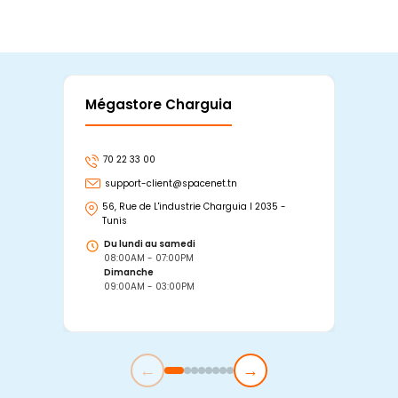
Mégastore Charguia
Mag
70 22 33 00
7
support-client@spacenet.tn
s
56, Rue de L'industrie Charguia I 2035 -
25
Tunis
Tu
Du lundi au samedi
D
08:00AM - 07:00PM
0
Dimanche
D
09:00AM - 03:00PM
0
←
→