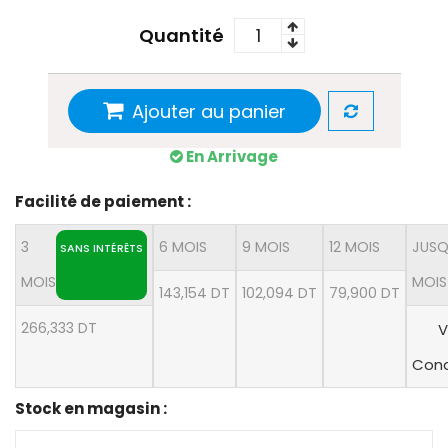
Quantité
Ajouter au panier
En Arrivage
Facilité de paiement :
3
6 MOIS
9 MOIS
12 MOIS
JUSQ
SANS INTÉRÊTS
MOIS
MOIS
143,154 DT
102,094 DT
79,900 DT
266,333 DT
V
Cond
Stock en magasin :