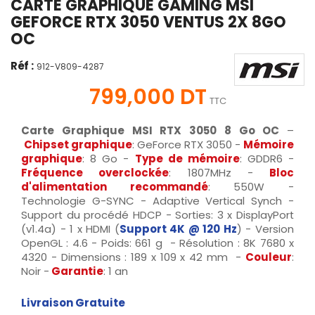
CARTE GRAPHIQUE GAMING MSI
GEFORCE RTX 3050 VENTUS 2X 8GO
OC
Réf :
912-V809-4287
799,000 DT
TTC
Carte Graphique MSI
RTX 3050 8 Go
OC
–
Chipset graphique
: GeForce RTX 3050 -
Mémoire
graphique
: 8 Go -
Type de mémoire
: GDDR6 -
Fréquence
overclockée
: 1807MHz -
Bloc
d'alimentation recommandé
: 550W -
Technologie G-SYNC - Adaptive Vertical Synch -
Support du procédé HDCP - Sorties: 3 x DisplayPort
(v1.4a) - 1 x HDMI (
Support 4K @ 120 Hz
) - Version
OpenGL : 4.6 - Poids: 661 g - Résolution : 8K 7680 x
4320 - Dimensions : 189 x 109 x 42 mm -
Couleur
:
Noir -
Garantie
: 1 an
Livraison Gratuite