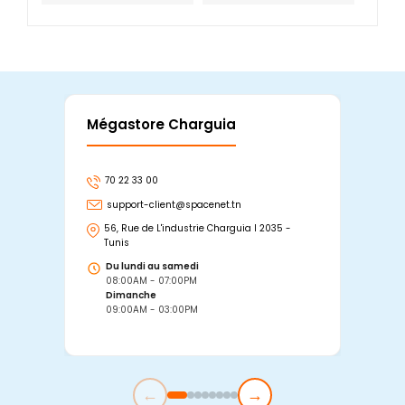
Mégastore Charguia
Mag
70 22 33 00
7
support-client@spacenet.tn
s
56, Rue de L'industrie Charguia I 2035 -
25
Tunis
Tu
Du lundi au samedi
D
08:00AM - 07:00PM
0
Dimanche
D
09:00AM - 03:00PM
0
←
→