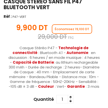
CASQUE STÉRÉO SANS FIL P47
BLUETOOTH VERT
Réf :
P47-VERT
9,900 DT
Économisez 19,100 DT
29,000 DT
TTC
Casque Stéréo P47 -
Technologie de
connectivité
: Bluetooth 4.1 -
Autonomie
: en
discussion : 6 heures / en mode musique : 4 heures
-
Capacité de Batterie
: au lithium rechargeable
300 mAh - Durée de recharge : 2 heures- Diamètre
de Casque : 40 mm - Emplacement de carte
mémoire - Bandeau Pliable - Distance max : 10m -
Gamme de fréquence : 50HZ-20KHz - Sensibilité :
-105 dB ± 3 dB -
Couleur
: Vert-
Garantie
: 3 mois
Quantité