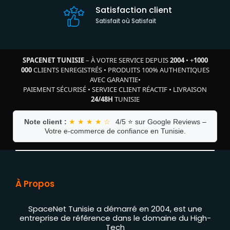
Satisfaction client
Satisfait où Satisfait
SPACENET TUNISIE
– À VOTRE SERVICE DEPUIS
2004
•
+
1000
000
CLIENTS ENREGISTRÉS
•
PRODUITS 100% AUTHENTIQUES
AVEC GARANTIE
•
PAIEMENT SÉCURISÉ
•
SERVICE CLIENT RÉACTIF
•
LIVRAISON
24/48H
TUNISIE
Note client :
★ ★ ★ ★ ☆
4/5 ⭐ sur Google Reviews –
Votre e-commerce de confiance en Tunisie.
À Propos
SpaceNet Tunisie a démarré en 2004, est une
entreprise de référence dans le domaine du High-
Tech