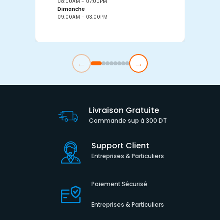
08:00AM - 07:00PM
0
Dimanche
D
09:00AM - 03:00PM
0
←
→
Livraison Gratuite
Commande sup à 300 DT
Support Client
Entreprises & Particuliers
Paiement Sécurisé
Entreprises & Particuliers