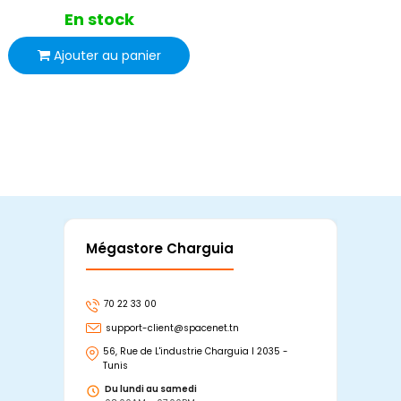
En stock
Ajouter au panier
Mégastore Charguia
Mag
70 22 33 00
7
support-client@spacenet.tn
s
56, Rue de L'industrie Charguia I 2035 -
25
Tunis
Tu
Du lundi au samedi
D