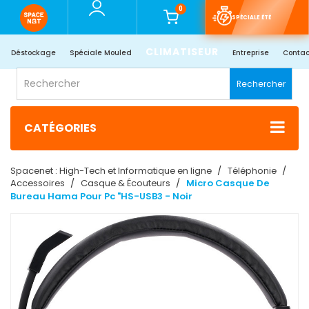
0
SPÉCIALE ÉTÉ
CLIMATISEUR
Déstockage
Spéciale Mouled
Entreprise
Contac
Rechercher
CATÉGORIES
Spacenet : High-Tech et Informatique en ligne
Téléphonie
Accessoires
Casque & Écouteurs
Micro Casque De
Bureau Hama Pour Pc "HS-USB3 - Noir