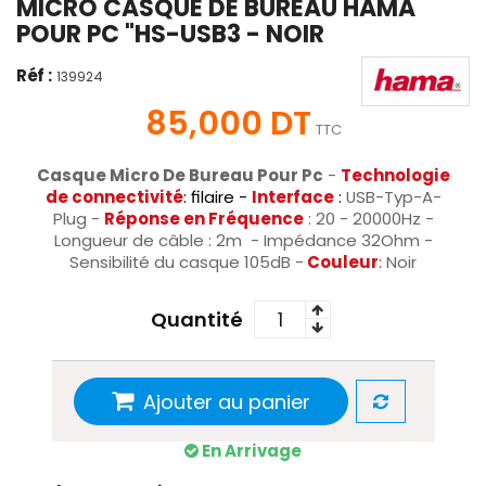
MICRO CASQUE DE BUREAU HAMA
POUR PC "HS-USB3 - NOIR
Réf :
139924
85,000 DT
TTC
Casque Micro De Bureau Pour Pc
-
Technologie
de connectivité
: filaire -
Interface
:
USB-Typ-A-
Plug -
Réponse en Fréquence
: 20 - 20000Hz -
Longueur de câble : 2m - Impédance 32Ohm -
Sensibilité du casque 105dB -
Couleur
:
Noir
Quantité
Ajouter au panier
En Arrivage