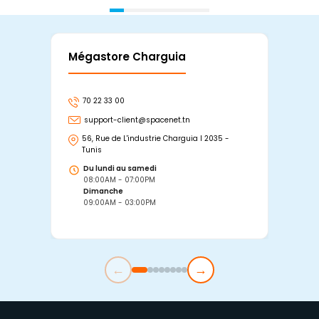
Mégastore Charguia
Mag
70 22 33 00
7
support-client@spacenet.tn
s
56, Rue de L'industrie Charguia I 2035 -
25
Tunis
Tu
Du lundi au samedi
D
08:00AM - 07:00PM
0
Dimanche
D
09:00AM - 03:00PM
0
←
→