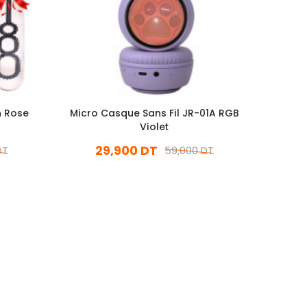
h Rose
Micro Casque Sans Fil JR-01A RGB
Micro 
Violet
29,900 DT
DT
59,000 DT
En stock
Ajouter Au Panier