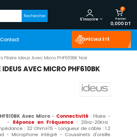
0
Rechercher
Panier
S'inscrire
0,000 DT
Contact
SPÉCIALE ÉTÉ
s Filaire Ideus Avec Micro PHF610BK Noir
E IDEUS AVEC MICRO PHF610BK
PHF610BK Avec Micro
-
Connectivité
: Filaire -
mm -
Réponse en Fréquence
: 20Hz-20KHz
mpédance : 32 Ohm±15 - Longueur de câble : 1.2
 - Microphone intégré - Coussinets d'oreille