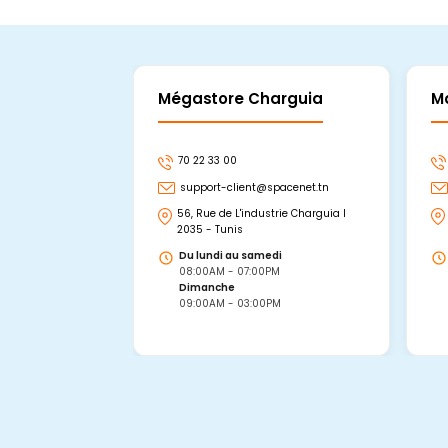
Mégastore Charguia
M
70 22 33 00
support-client@spacenet.tn
56, Rue de L'industrie Charguia I
2035 - Tunis
Du lundi au samedi
08:00AM - 07:00PM
Dimanche
09:00AM - 03:00PM