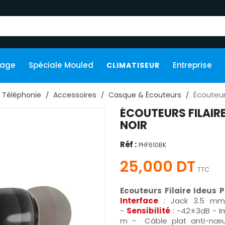
kage
Spéciale Mouled
Entreprise
CLIMATISEUR
Écouteur
Téléphonie
Accessoires
Casque & Écouteurs
ÉCOUTEURS FILAIR
NOIR
Réf :
PHF610BK
25,000 DT
TTC
Ecouteurs Filaire Ideus 
Interface
: Jack 3.5 
-
Sensibilité
: -42±3dB - I
m - Câble plat anti-nœud