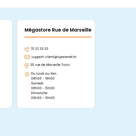
Mégastore Rue de Marseille
Mégastore
70 22 33 02
70 22 33 06
support-client@spacenet.tn
support-clie
35 rue de Marseille Tunis
Avenue Abou 
Hammamet, 
Du lundi au Ven
Du lundi au 
08h00 - 18h00
08h00 - 19h0
Samedi
Dimanche
08h00 - 15h00
09h00 - 15h0
Dimanche
09h00 - 15h00