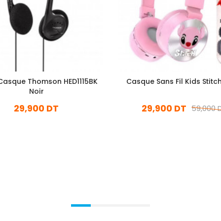
Casque Thomson HED1115BK
Casque Sans Fil Kids Stitc
Noir
29,900 DT
29,900 DT
59,000 
En stock
En stock
Ajouter Au Panier
Ajouter Au Panier