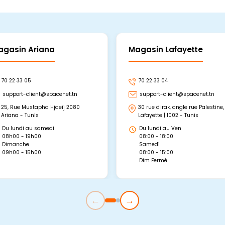
agasin Ariana
Magasin Lafayette
70 22 33 05
70 22 33 04
support-client@spacenet.tn
support-client@spacenet.tn
25, Rue Mustapha Hjaeij 2080
30 rue d'Irak, angle rue Palestine,
Ariana - Tunis
Lafayette | 1002 - Tunis
Du lundi au samedi
Du lundi au Ven
08h00 - 19h00
08:00 - 18:00
Dimanche
Samedi
09h00 - 15h00
08:00 - 15:00
Dim Fermé
←
→