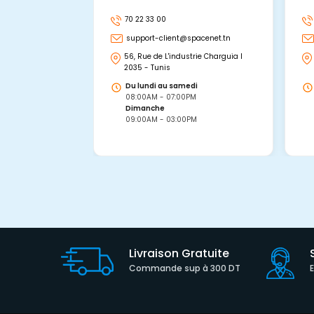
70 22 33 00
support-client@spacenet.tn
56, Rue de L'industrie Charguia I
2035 - Tunis
Du lundi au samedi
08:00AM - 07:00PM
Dimanche
09:00AM - 03:00PM
Livraison Gratuite
Commande sup à 300 DT