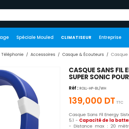
kage
Spéciale Mouled
Entreprise
CLIMATISEUR
Casque S
Téléphonie
Accessoires
Casque & Écouteurs
CASQUE SANS FIL E
SUPER SONIC POUR
Réf :
ROLL-HP-BL/WH
139,000 DT
TTC
Casque Sans Fil Energy Sis
5.1 -
Capacité de la batter
- Distance max : 20 mèt