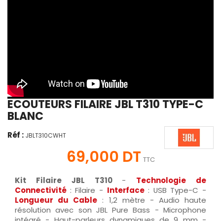
ECOUTEURS FILAIRE JBL T310 TYPE-C
BLANC
Réf :
JBLT310CWHT
69,000 DT
TTC
Kit Filaire JBL T310
-
Technologie de
Connectivité
: Filaire -
Interface
: USB Type-C -
Longueur du Cable
: 1,2 mètre - Audio haute
résolution avec son JBL Pure Bass - Microphone
intégré - Haut-parleurs dynamiques de 9 mm -