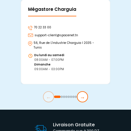
Mégastore Charguia
Mag
70 22 33 00
7
support-client@spacenet.tn
s
56, Rue de L'industrie Charguia I 2035 -
25
Tunis
Tu
Du lundi au samedi
D
08:00AM - 07:00PM
0
Dimanche
D
09:00AM - 03:00PM
0
←
→
Livraison Gratuite
Commande sup à 300 DT