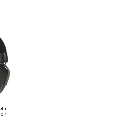
oth
oir