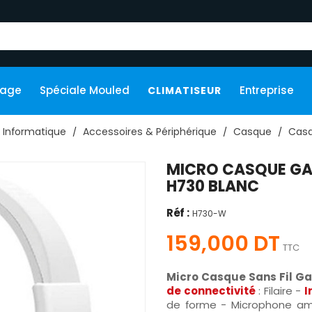
kage
Spéciale Mouled
Entreprise
CLIMATISEUR
Informatique
Accessoires & Périphérique
Casque
Casq
MICRO CASQUE GA
H730 BLANC
Réf :
H730-W
159,000 DT
TTC
Micro Casque Sans Fil G
de connectivité
: Filaire -
I
de forme - Microphone amo