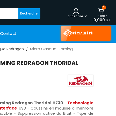
0
Rechercher
Panier
S'inscrire
0,000 DT
Contact
SPÉCIALE ÉTÉ
Micro Casque Gaming
ue Redragon
MING REDRAGON THORIDAL
aming Redragon Thoridal H730
-
Technologie
nterface
: USB - Coussins en mousse à mémoire
vible - Suppression active du Bruit - Type de