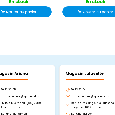
En stock
En stock
Ajouter au panier
Ajouter au panier
agasin Ariana
Magasin Lafayette
70 22 33 05
70 22 33 04
support-client@spacenet.tn
support-client@spacenet.tn
25, Rue Mustapha Hjaeij 2080
30 rue d'Irak, angle rue Palestine,
Ariana - Tunis
Lafayette | 1002 - Tunis
Du lundi au samedi
Du lundi au Ven