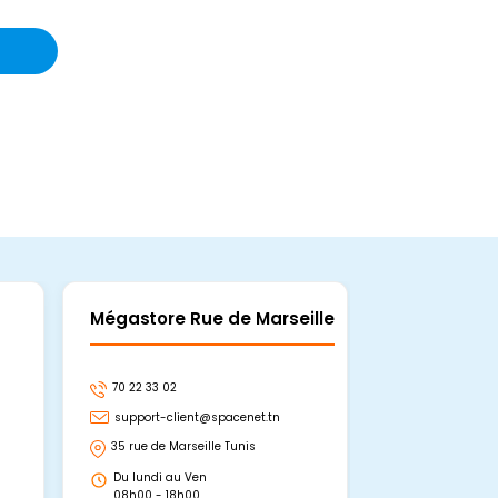
Mégastore Rue de Marseille
Mégastore
70 22 33 02
70 22 33 06
support-client@spacenet.tn
support-clie
35 rue de Marseille Tunis
Avenue Abou 
Hammamet, 
Du lundi au Ven
Du lundi au 
08h00 - 18h00