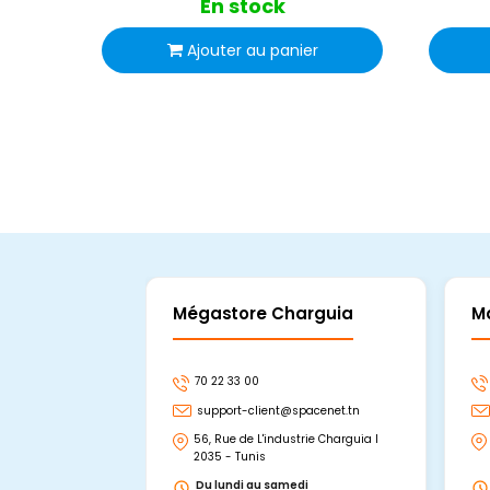
En stock
Ajouter au panier
Mégastore Charguia
M
70 22 33 00
support-client@spacenet.tn
56, Rue de L'industrie Charguia I
2035 - Tunis
Du lundi au samedi