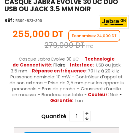
CASQUE JABRA EVOLVE 30 UC DUO
USB OU JACK 3.5 MM NOIR
Réf :
5399-823-309
255,000 DT
Économisez 24,000 DT
279,000 DT
TTC
Casque Jabra Evolve 30 UC -
Technologie
de
Connectivité:
Filaire -
Interface:
USB ou jack
3.5 mm -
Réponse en fréquence
: 70 Hz à 20 kHz -
Puissance nominale: 10 mW - Contrôleur d'appel et
de son externe – Prise de 3,5 mm pour les appareils
personnels – Bras de perche – Coussinet d'oreille
en mousse – Bandeau ajustable -
Couleur:
Noir
-
Garantie:
1 an
Quantité