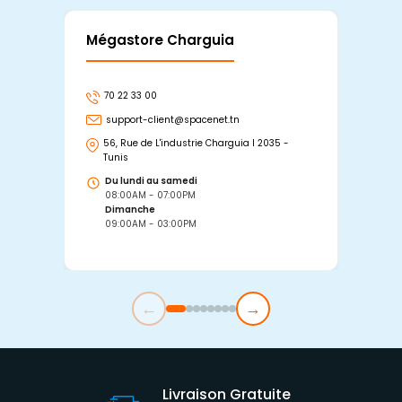
Mégastore Charguia
Mag
70 22 33 00
7
support-client@spacenet.tn
s
56, Rue de L'industrie Charguia I 2035 -
25
Tunis
Tu
Du lundi au samedi
D
08:00AM - 07:00PM
0
Dimanche
D
09:00AM - 03:00PM
0
←
→
Livraison Gratuite