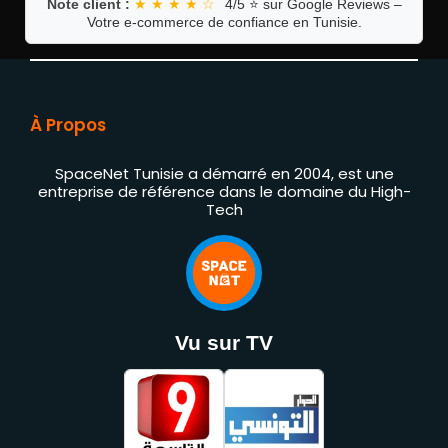
Note client :
★ ★ ★ ★ ☆
4/5 ⭐ sur Google Reviews –
Votre e-commerce de confiance en Tunisie.
À Propos
SpaceNet Tunisie a démarré en 2004, est une
entreprise de référence dans le domaine du High-
Tech
Vu sur TV