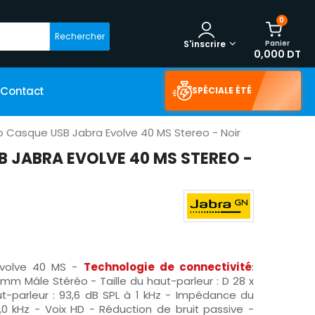
0
Rechercher
Panier
S'inscrire
0,000 DT
Contact
SPÉCIALE ÉTÉ
o Casque USB Jabra Evolve 40 MS Stereo - Noir
 JABRA EVOLVE 40 MS STEREO -
Evolve 40 MS -
Technologie de connectivité
:
5mm Mâle Stéréo - Taille du haut-parleur : D 28 x
ut-parleur : 93,6 dB SPL à 1 kHz - Impédance du
1,0 kHz - Voix HD - Réduction de bruit passive -