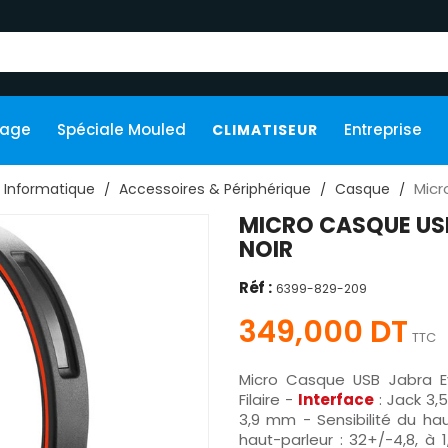
kage
Spéciale Mouled
Entreprise
CLIMATISEUR
Micr
Informatique
Accessoires & Périphérique
Casque
MICRO CASQUE USB
NOIR
Réf :
6399-829-209
349,000 DT
TTC
Micro Casque USB Jabra 
Filaire -
Interface
: Jack 3,
3,9 mm - Sensibilité du ha
haut-parleur : 32+/-4,8, à 