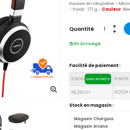
housse en néoprène - Microp
- Poids : 171 g -
Couleur
: Bl
Quantité
En Arrivage
Facilité de paiement :
3 MOIS
6 MOIS
SANS INTÉRÊTS
62,529
116,333 DT
Stock en magasin :
Magasin Charguia
Magasin Ariana