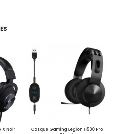
RES
 X Noir
Casque Gaming Legion H500 Pro
Mic