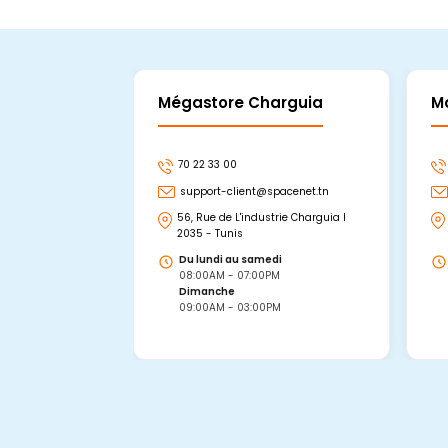
Mégastore Charguia
M
70 22 33 00
support-client@spacenet.tn
56, Rue de L'industrie Charguia I
2035 - Tunis
Du lundi au samedi
08:00AM - 07:00PM
Dimanche
09:00AM - 03:00PM