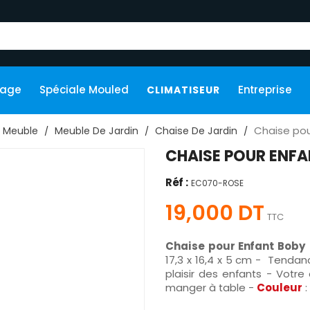
kage
Spéciale Mouled
Entreprise
CLIMATISEUR
Chaise pou
Meuble
Meuble De Jardin
Chaise De Jardin
CHAISE POUR ENFA
Réf :
EC070-ROSE
19,000 DT
TTC
Chaise pour Enfant Boby
17,3 x 16,4 x 5 cm - Tenda
plaisir des enfants - Votre
manger à table -
Couleur