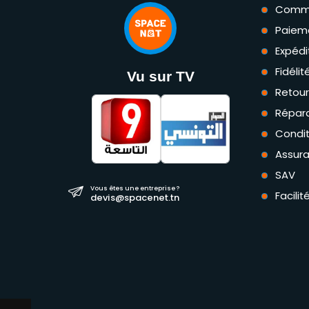
Comm
Paiem
Expédi
Fidéli
Vu sur TV
Retou
Répara
Condit
Assur
SAV
Vous êtes une entreprise ?
Facili
devis@spacenet.tn