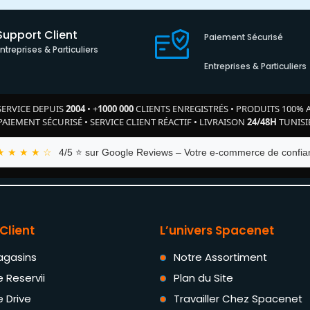
Support Client
Paiement Sécurisé
Entreprises & Particuliers
Entreprises & Particuliers
SERVICE DEPUIS
2004
•
+
1000 000
CLIENTS ENREGISTRÉS
•
PRODUITS 100% 
PAIEMENT SÉCURISÉ
•
SERVICE CLIENT RÉACTIF
•
LIVRAISON
24/48H
TUNISI
★ ★ ★ ★ ☆
4/5 ⭐ sur Google Reviews – Votre e-commerce de confian
Client
L’univers Spacenet
agasins
Notre Assortiment
e Reservii
Plan du Site
e Drive
Travailler Chez Spacenet