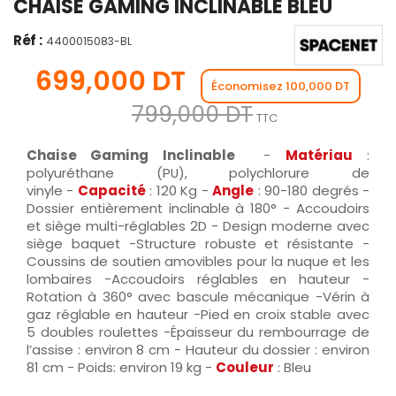
CHAISE GAMING INCLINABLE BLEU
Réf :
4400015083-BL
699,000 DT
Économisez 100,000 DT
799,000 DT
TTC
Chaise Gaming Inclinable
-
Matériau
:
polyuréthane (PU), polychlorure de
vinyle -
Capacité
: 120 Kg -
Angle
: 90-180 degrés -
Dossier entièrement inclinable à 180° - Accoudoirs
et siège multi-réglables 2D - Design moderne avec
siège baquet -Structure robuste et résistante -
Coussins de soutien amovibles pour la nuque et les
lombaires -Accoudoirs réglables en hauteur -
Rotation à 360° avec bascule mécanique -Vérin à
gaz réglable en hauteur -Pied en croix stable avec
5 doubles roulettes -Épaisseur du rembourrage de
l’assise : environ 8 cm - Hauteur du dossier : environ
81 cm - Poids: environ 19 kg -
Couleur
: Bleu