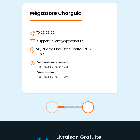
Mégastore Charguia
Mag
70 22 33 00
7
support-client@spacenet.tn
s
56, Rue de L'industrie Charguia I 2035 -
25
Tunis
Tu
Du lundi au samedi
D
08:00AM - 07:00PM
0
Dimanche
D
09:00AM - 03:00PM
0
←
→
Livraison Gratuite