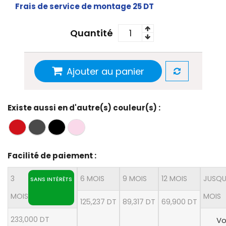
Frais de service de montage 25 DT
Quantité
Ajouter au panier
Existe aussi en d'autre(s) couleur(s) :
Facilité de paiement :
3
6 MOIS
9 MOIS
12 MOIS
JUSQU
SANS INTÉRÊTS
MOIS
MOIS
125,237 DT
89,317 DT
69,900 DT
233,000 DT
Vo