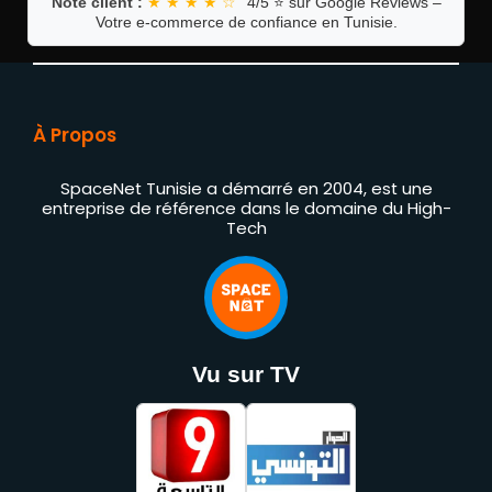
Note client :
★ ★ ★ ★ ☆
4/5 ⭐ sur Google Reviews –
Votre e-commerce de confiance en Tunisie.
À Propos
SpaceNet Tunisie a démarré en 2004, est une
entreprise de référence dans le domaine du High-
Tech
Vu sur TV