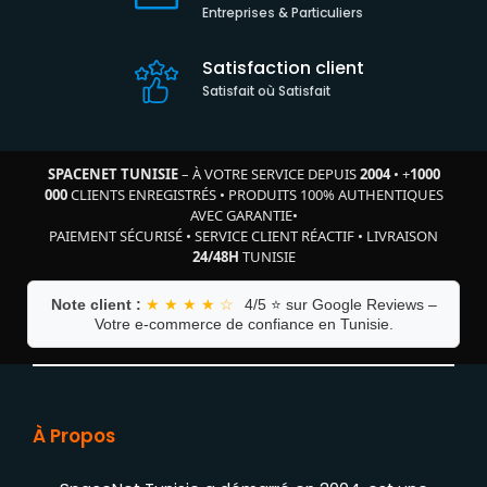
Entreprises & Particuliers
Satisfaction client
Satisfait où Satisfait
SPACENET TUNISIE
– À VOTRE SERVICE DEPUIS
2004
•
+
1000
000
CLIENTS ENREGISTRÉS
•
PRODUITS 100% AUTHENTIQUES
AVEC GARANTIE
•
PAIEMENT SÉCURISÉ
•
SERVICE CLIENT RÉACTIF
•
LIVRAISON
24/48H
TUNISIE
Note client :
★ ★ ★ ★ ☆
4/5 ⭐ sur Google Reviews –
Votre e-commerce de confiance en Tunisie.
À Propos