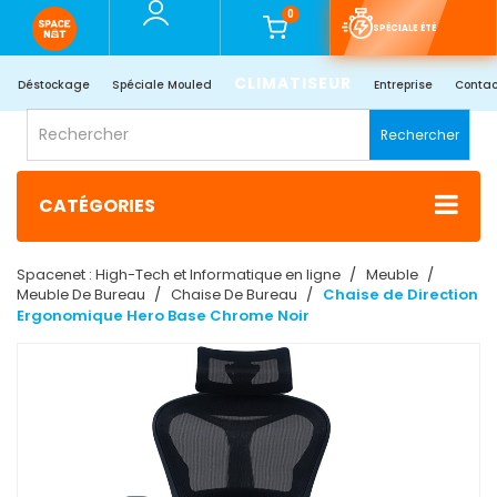
0
SPÉCIALE ÉTÉ
CLIMATISEUR
Déstockage
Spéciale Mouled
Entreprise
Contac
Rechercher
CATÉGORIES
Spacenet : High-Tech et Informatique en ligne
Meuble
Meuble De Bureau
Chaise De Bureau
Chaise de Direction
Ergonomique Hero Base Chrome Noir