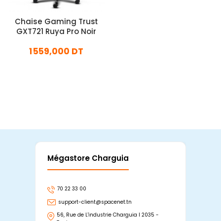
Chaise Gaming Trust
GXT721 Ruya Pro Noir
1 559,000 DT
En stock
Ajouter Au Panier
Mégastore Charguia
Mag
70 22 33 00
7
support-client@spacenet.tn
s
56, Rue de L'industrie Charguia I 2035 -
25