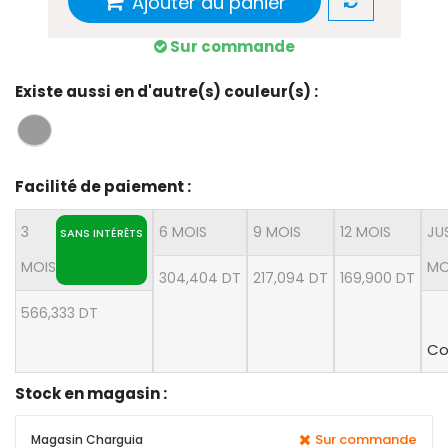
Ajouter au panier
Sur commande
Existe aussi en d'autre(s) couleur(s) :
Facilité de paiement :
3
6 MOIS
9 MOIS
12 MOIS
JU
SANS INTÉRÊTS
MOIS
MO
304,404 DT
217,094 DT
169,900 DT
566,333 DT
Co
Stock en magasin :
Sur commande
Magasin Charguia