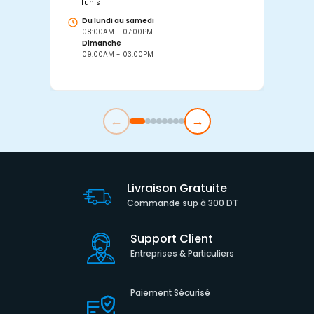
Tunis
Tu
Du lundi au samedi
D
08:00AM - 07:00PM
0
Dimanche
D
09:00AM - 03:00PM
0
←
→
Livraison Gratuite
Commande sup à 300 DT
Support Client
Entreprises & Particuliers
Paiement Sécurisé