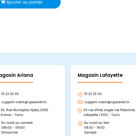
Ajouter au panier
agasin Ariana
Magasin Lafayette
70 22 33 05
70 22 33 04
support-client@spacenet.tn
support-client@spacenet.tn
25, Rue Mustapha Hjaeij 2080
30 rue d'Irak, angle rue Palestine,
Ariana - Tunis
Lafayette | 1002 - Tunis
Du lundi au samedi
Du lundi au Ven
08h00 - 19h00
08:00 - 18:00
Dimanche
Samedi