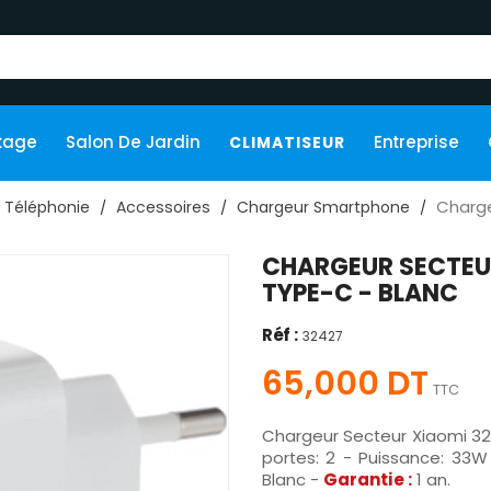
kage
Salon De Jardin
Entreprise
CLIMATISEUR
Charge
Téléphonie
Accessoires
Chargeur Smartphone
CHARGEUR SECTEUR
TYPE-C - BLANC
Réf :
32427
65,000 DT
TTC
Chargeur Secteur Xiaomi 3
portes: 2 - Puissance: 33
Blanc -
Garantie :
1 an.