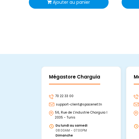
Ajouter au panier
Mégastore Charguia
M
70 22 33 00
support-client@spacenet.tn
56, Rue de L'industrie Charguia I
2035 - Tunis
Du lundi au samedi
08:00AM - 07:00PM
Dimanche