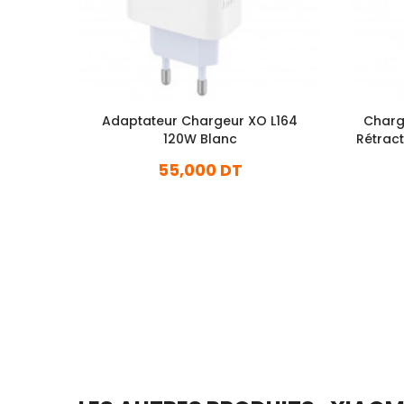
Adaptateur Chargeur XO L164
Charg
120W Blanc
Rétract
55,000 DT
En stock
Ajouter Au Panier