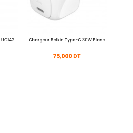
t UC142
Chargeur Belkin Type-C 30W Blanc
Char
75,000 DT
En stock
Ajouter Au Panier