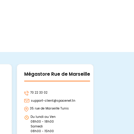
Mégastore Rue de Marseille
Mégastore
70 22 33 02
70 22 33 06
support-client@spacenet.tn
support-clie
35 rue de Marseille Tunis
Avenue Abou 
Hammamet, 
Du lundi au Ven
Du lundi au 
08h00 - 18h00
08h00 - 19h0
Samedi
Dimanche
08h00 - 15h00