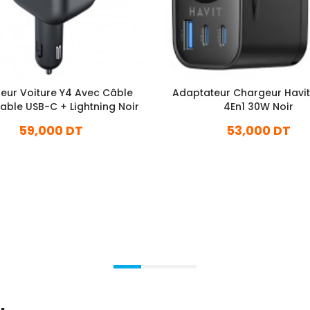
eur Voiture Y4 Avec Câble
Adaptateur Chargeur Havi
able USB-C + Lightning Noir
4En1 30W Noir
59,000 DT
53,000 DT
En stock
En stock
Ajouter Au Panier
Ajouter Au Panier