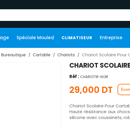
kage
Spéciale Mouled
Entreprise
CLIMATISEUR
Chariot Scolaire Pour 
Bureautique
Cartable
Chariots
CHARIOT SCOLAIRE
Réf :
CHARIOT1R-NOIR
29,000 DT
Écon
Chariot Scolaire Pour Carta
Haute résistance aux chocs
silicone avec coussinets, ro