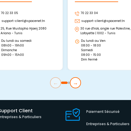
70 22 33 05
70 22 33 04
support-client@spacenet.tn
support-client@spacenet.tn
25, Rue Mustapha Hjaeij 2080
30 rue d'Irak, angle rue Palestine,
Ariana - Tunis
Lafayette | 1002 - Tunis
Du lundi au samedi
Du lundi au Ven
08h00 - 19h00
08:00 - 18:00
Dimanche
Samedi
09h00 - 15h00
08:00 - 15:00
Dim Fermé
←
→
Support Client
Paiement Sécurisé
Entreprises & Particuliers
Entreprises & Particuliers