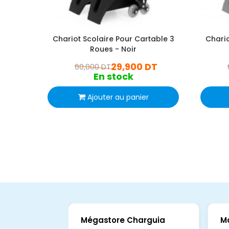
Chariot Scolaire Pour Cartable 3
Chario
Roues - Noir
29,900 DT
60,000 DT
En stock
Ajouter au panier
Mégastore Charguia
M