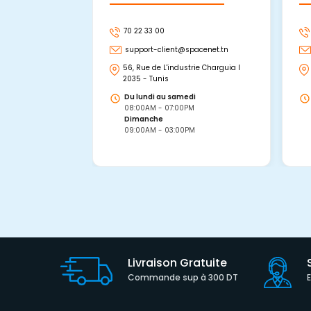
70 22 33 00
support-client@spacenet.tn
56, Rue de L'industrie Charguia I
2035 - Tunis
Du lundi au samedi
08:00AM - 07:00PM
Dimanche
09:00AM - 03:00PM
Livraison Gratuite
Commande sup à 300 DT