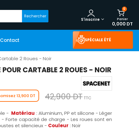
0
Rechercher
Panier
S'inscrire
0,000 DT
Contact
SPÉCIALE ÉTÉ
Cartable 2 Roues - Noir
 POUR CARTABLE 2 ROUES - NOIR
42,900 DT
omisez 13,900 DT
TTC
ble -
Matériau
: Aluminium, PP et silicone - Léger
 - Forte capacité de charge - Les roues sont en
bustes et silencieux -
Couleur
: Noir