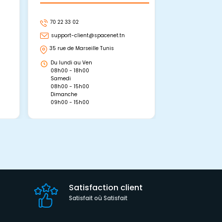
70 22 33 02
70 22 33 06
support-client@spacenet.tn
support-clie
35 rue de Marseille Tunis
Avenue Abou 
Hammamet, 
Du lundi au Ven
Du lundi au 
08h00 - 18h00
08h00 - 19h0
Samedi
Dimanche
08h00 - 15h00
09h00 - 15h0
Dimanche
09h00 - 15h00
Satisfaction client
Satisfait où Satisfait