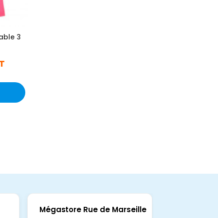
able 3
T
Mégastore Rue de Marseille
Mégastore