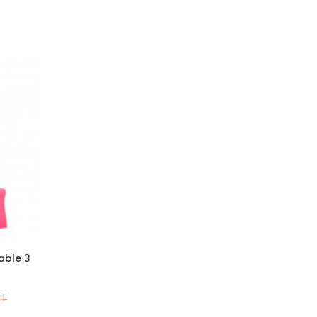
able 3
DT