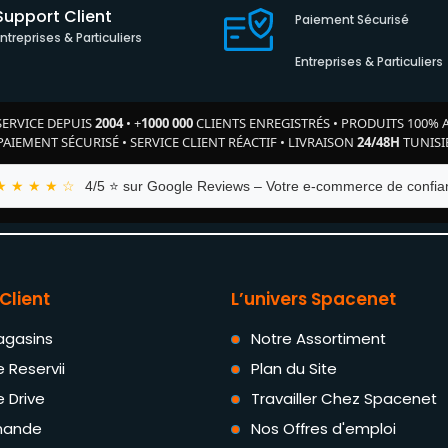
Support Client
Paiement Sécurisé
Entreprises & Particuliers
Entreprises & Particuliers
SERVICE DEPUIS
2004
•
+
1000 000
CLIENTS ENREGISTRÉS
•
PRODUITS 100% 
PAIEMENT SÉCURISÉ
•
SERVICE CLIENT RÉACTIF
•
LIVRAISON
24/48H
TUNISI
★ ★ ★ ★ ☆
4/5 ⭐ sur Google Reviews – Votre e-commerce de confian
Client
L’univers Spacenet
agasins
Notre Assortiment
e Reservii
Plan du Site
e Drive
Travailler Chez Spacenet
ande
Nos Offres d'emploi