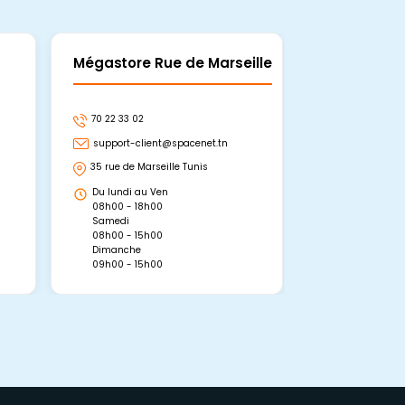
Mégastore Rue de Marseille
Mégastore
70 22 33 02
70 22 33 06
support-client@spacenet.tn
support-clie
35 rue de Marseille Tunis
Avenue Abou 
Hammamet, 
Du lundi au Ven
Du lundi au 
08h00 - 18h00
08h00 - 19h0
Samedi
Dimanche
08h00 - 15h00
09h00 - 15h0
Dimanche
09h00 - 15h00