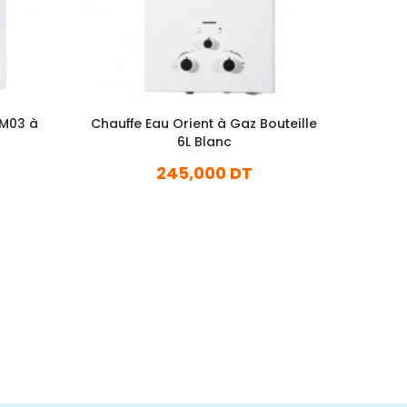
-M03 à
Chauffe Eau Orient à Gaz Bouteille
Chauf
c
6L Blanc
245,000 DT
En stock
Ajouter Au Panier