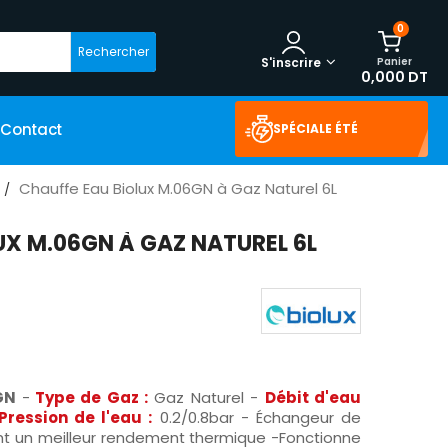
0
Rechercher
Panier
S'inscrire
0,000 DT
Contact
SPÉCIALE ÉTÉ
Chauffe Eau Biolux M.06GN à Gaz Naturel 6L
UX M.06GN À GAZ NATUREL 6L
6GN
-
Type de Gaz :
Gaz Naturel -
Débit d'eau
Pression de l'eau :
0.2/0.8bar - Échangeur de
nt un meilleur rendement thermique -Fonctionne