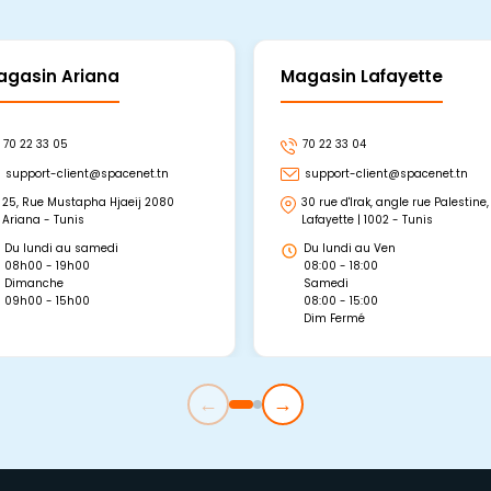
agasin Ariana
Magasin Lafayette
70 22 33 05
70 22 33 04
support-client@spacenet.tn
support-client@spacenet.tn
25, Rue Mustapha Hjaeij 2080
30 rue d'Irak, angle rue Palestine,
Ariana - Tunis
Lafayette | 1002 - Tunis
Du lundi au samedi
Du lundi au Ven
08h00 - 19h00
08:00 - 18:00
Dimanche
Samedi
09h00 - 15h00
08:00 - 15:00
Dim Fermé
←
→