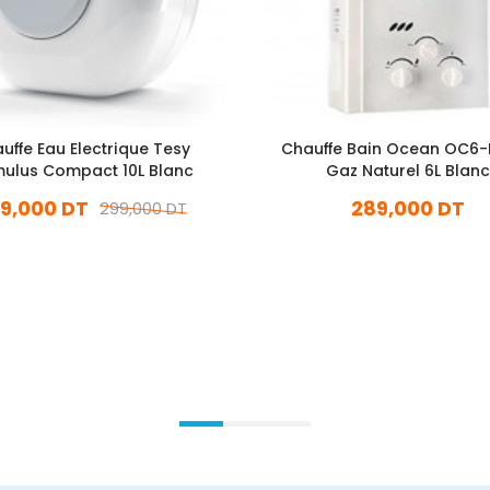
uffe Eau Electrique Tesy
Chauffe Bain Ocean OC6
ulus Compact 10L Blanc
Gaz Naturel 6L Blan
9,000 DT
289,000 DT
299,000 DT
En stock
En stock
Ajouter Au Panier
Ajouter Au Panier