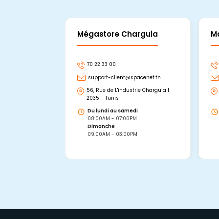
Mégastore Charguia
M
70 22 33 00
support-client@spacenet.tn
56, Rue de L'industrie Charguia I
2035 - Tunis
Du lundi au samedi
08:00AM - 07:00PM
Dimanche
09:00AM - 03:00PM