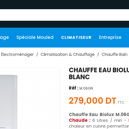
kage
Spéciale Mouled
Entreprise
CLIMATISEUR
Électroménager
Climatisation & Chauffage
Chauffe Bain
CHAUFFE EAU BIOL
BLANC
Réf :
M.06GN
279,000 DT
TTC
Chauffe Eau Biolux M.0
Chaude :
6 Litres / min -
chaleur en cuivre permetta