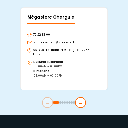
Mégastore Charguia
Mag
70 22 33 00
7
support-client@spacenet.tn
s
56, Rue de L'industrie Charguia I 2035 -
25
Tunis
Tu
Du lundi au samedi
D
08:00AM - 07:00PM
0
Dimanche
D
09:00AM - 03:00PM
0
←
→