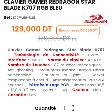
CLAVIER GAMER REDRAGON STAR
BLADE K707 RGB BLEU
Réf :
K707WBB-RGB
129,000 DT
Économisez 50,000 DT
179,000 DT
TTC
Clavier Gamer Redragon Star Blade K707
-
Technologie de Connectivité :
Filaire -
Interface :
USB-C -
Norme du clavier :
AZERTY -
Nombre de Touches :
87 touches mécaniques -
Anti-ghosting - Interrupteur linéaire Dragon Chant
personnalisé - Structure du joint - Socket
remplaçable à chaud - Amortissement du bruit à 4
couches -
R
étroéclairage RGB
- Dimensions : 36,5
x 13,0 x 3,7 cm - Poids : 1,1 kg -
Couleur
: Bleu -
Garantie
: 1 an
Quantité