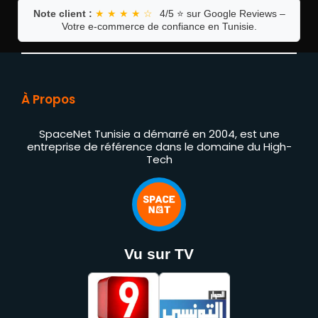
Note client :
★ ★ ★ ★ ☆
4/5 ⭐ sur Google Reviews –
Votre e-commerce de confiance en Tunisie.
À Propos
SpaceNet Tunisie a démarré en 2004, est une
entreprise de référence dans le domaine du High-
Tech
Vu sur TV