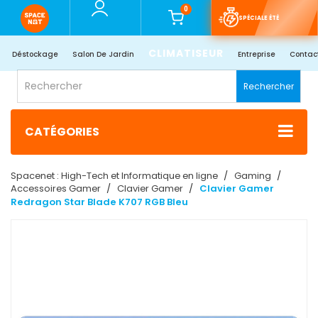
0
SPÉCIALE ÉTÉ
CLIMATISEUR
Déstockage
Salon De Jardin
Entreprise
Contac
Rechercher
CATÉGORIES
Spacenet : High-Tech et Informatique en ligne
Gaming
Accessoires Gamer
Clavier Gamer
Clavier Gamer
Redragon Star Blade K707 RGB Bleu