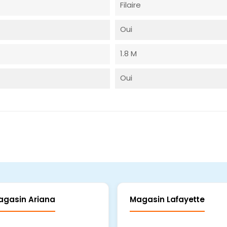
Filaire
Oui
1.8 M
Oui
agasin Ariana
Magasin Lafayette