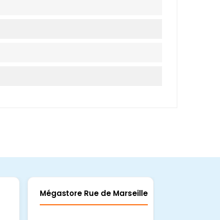
Mégastore Rue de Marseille
Mégastore