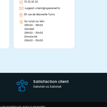
70 22 33 02
70 22 33 06
support-client@spacenet.tn
support-clie
35 rue de Marseille Tunis
Avenue Abou 
Hammamet, 
Du lundi au Ven
Du lundi au 
08h00 - 18h00
08h00 - 19h0
Samedi
Dimanche
08h00 - 15h00
09h00 - 15h0
Dimanche
09h00 - 15h00
Satisfaction client
Satisfait où Satisfait
AUTHENTIQUES AVEC GARANTIE
•