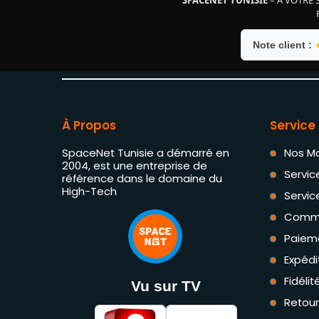
Note client :
À Propos
Service 
SpaceNet Tunisie a démarré en
Nos M
2004, est une entreprise de
Servic
référence dans le domaine du
High-Tech
Servic
Comm
Paiem
Expédi
Fidéli
Vu sur TV
Retou