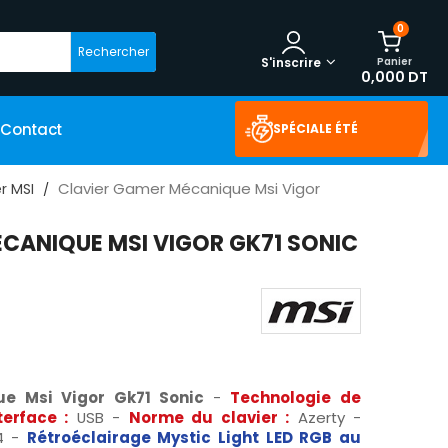
0
Rechercher
Panier
S'inscrire
0,000 DT
Contact
SPÉCIALE ÉTÉ
Clavier Gamer Mécanique Msi Vigor
r MSI
CANIQUE MSI VIGOR GK71 SONIC
ue Msi Vigor Gk71 Sonic
-
Technologie de
terface :
USB -
Norme du clavier :
Azerty -
4 -
Rétroéclairage Mystic Light LED RGB au