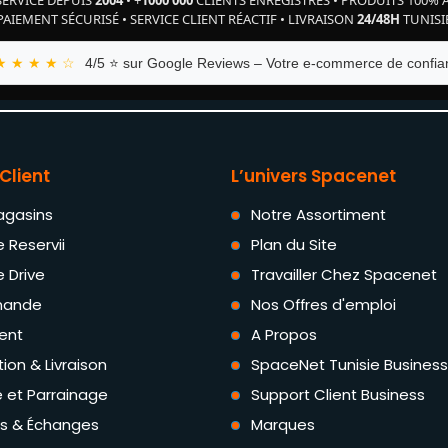
PAIEMENT SÉCURISÉ
•
SERVICE CLIENT RÉACTIF
•
LIVRAISON
24/48H
TUNISI
★ ★ ★ ★ ☆
4/5 ⭐ sur Google Reviews – Votre e-commerce de confian
Client
L’univers Spacenet
agasins
Notre Assortiment
e Reservii
Plan du Site
e Drive
Travailler Chez Spacenet
ande
Nos Offres d'emploi
ent
A Propos
tion & Livraison
SpaceNet Tunisie Business
té et Parrainage
Support Client Business
rs & Échanges
Marques