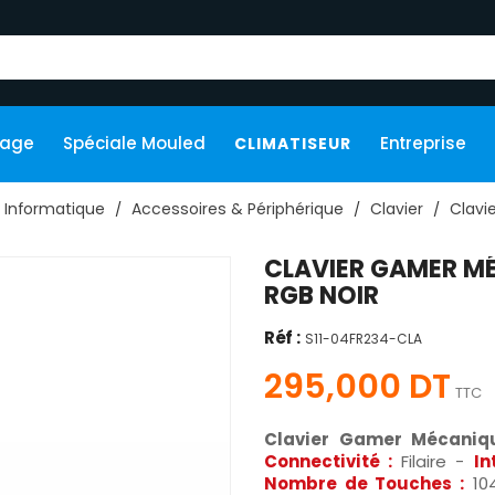
kage
Spéciale Mouled
Entreprise
CLIMATISEUR
Informatique
Accessoires & Périphérique
Clavier
Clavie
CLAVIER GAMER MÉ
RGB NOIR
Réf :
S11-04FR234-CLA
295,000 DT
TTC
Clavier Gamer Mécaniq
Connectivité :
Filaire -
In
Nombre de Touches :
10