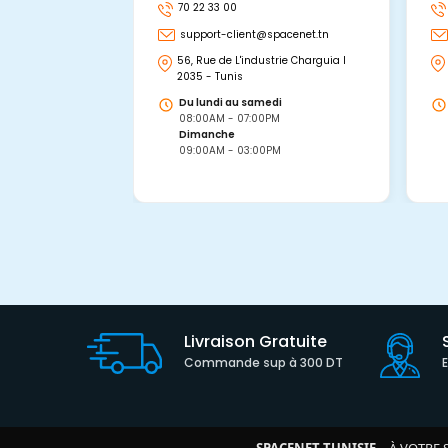
70 22 33 00
support-client@spacenet.tn
56, Rue de L'industrie Charguia I
2035 - Tunis
Du lundi au samedi
08:00AM - 07:00PM
Dimanche
09:00AM - 03:00PM
Livraison Gratuite
Commande sup à 300 DT
SPACENET TUNISIE
– À VOTRE 