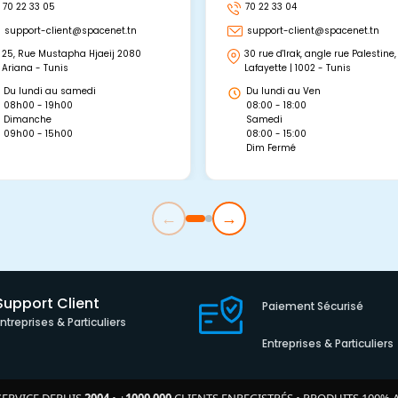
70 22 33 05
70 22 33 04
support-client@spacenet.tn
support-client@spacenet.tn
25, Rue Mustapha Hjaeij 2080
30 rue d'Irak, angle rue Palestine,
Ariana - Tunis
Lafayette | 1002 - Tunis
Du lundi au samedi
Du lundi au Ven
08h00 - 19h00
08:00 - 18:00
Dimanche
Samedi
09h00 - 15h00
08:00 - 15:00
Dim Fermé
←
→
Support Client
Paiement Sécurisé
Entreprises & Particuliers
Entreprises & Particuliers
SERVICE DEPUIS
2004
•
+
1000 000
CLIENTS ENREGISTRÉS
•
PRODUITS 100% 