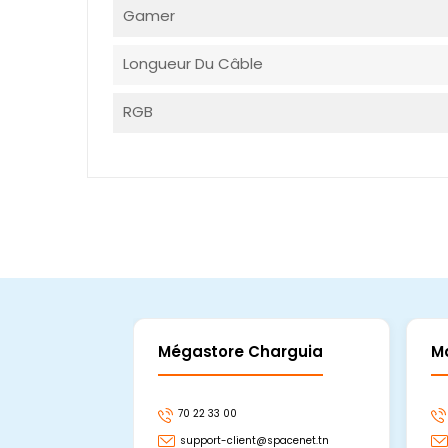
Gamer
Longueur Du Câble
RGB
Mégastore Charguia
M
70 22 33 00
support-client@spacenet.tn