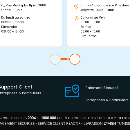
25, Rue Mustapha Hjaeij 2080
30 rue d'Irak, angle rue Palestine,
Ariana - Tunis
Lafayette | 1002 - Tunis
Du lundi au samedi
Du lundi au Ven
08h00 - 19h00
08:00 - 18:00
Dimanche
Samedi
09h00 - 15h00
08:00 - 15:00
Dim Fermé
←
→
Support Client
Paiement Sécurisé
Entreprises & Particuliers
Entreprises & Particuliers
SERVICE DEPUIS
2004
•
+
1000 000
CLIENTS ENREGISTRÉS
•
PRODUITS 100% 
PAIEMENT SÉCURISÉ
•
SERVICE CLIENT RÉACTIF
•
LIVRAISON
24/48H
TUNISI