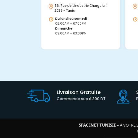
56, Rue de L'industrie Charguia I
2035 - Tunis
Du lundi au samedi
08:00AM - 07:00PM
Dimanche
09:00AM - 03:00PM
Livraison Gratuite
Commande sup à 300 DT
SPACENET TUNISIE
– À VOTRE 