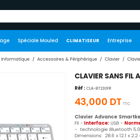
kage
Spéciale Mouled
Entreprise
CLIMATISEUR
Informatique
Accessoires & Périphérique
Clavier
Clavie
CLAVIER SANS FIL
Réf :
CLA-BT230FR
43,000 DT
TTC
Clavier Advance Smartk
Fil -
Interface:
USB -
Norme
- technologie Bluetooth 5.0
Dimensions: 28.6 x 12.1 x 2.