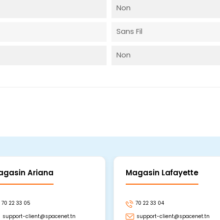
Non
Sans Fil
Non
agasin Ariana
Magasin Lafayette
70 22 33 05
70 22 33 04
support-client@spacenet.tn
support-client@spacenet.tn