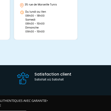
35 rue de Marseille Tunis
Avenue Abou 
Hammamet, 
Du lundi au Ven
Du lundi au 
08h00 - 18h00
08h00 - 19h0
Samedi
Dimanche
08h00 - 15h00
09h00 - 15h0
Dimanche
09h00 - 15h00
Satisfaction client
Satisfait où Satisfait
AUTHENTIQUES AVEC GARANTIE
•
E