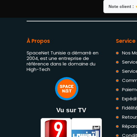
Note client :
À Propos
Service 
SpaceNet Tunisie a démarré en
Nos M
2004, est une entreprise de
Servic
référence dans le domaine du
High-Tech
Servic
Comm
Paiem
Expédi
Fidéli
Vu sur TV
Retou
Répara
Condit