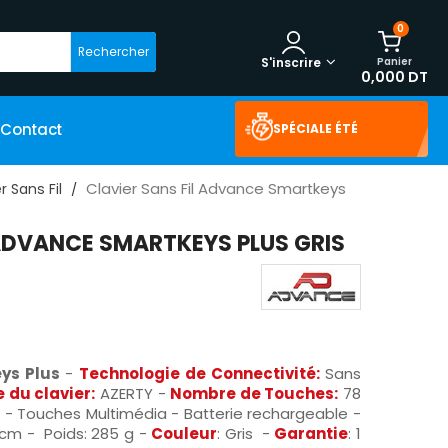
0
Rechercher
Panier
S'inscrire
0,000 DT
Contact
SPÉCIALE ÉTÉ
Clavier Sans Fil Advance Smartkeys
r Sans Fil
 ADVANCE SMARTKEYS PLUS GRIS
eys Plus
-
Technologie de Connectivité:
Sans
 du clavier:
AZERTY -
Nombre de Touches:
78
 - Touches Multimédia - Batterie rechargeable -
2 cm - Poids: 285 g -
Couleur
: Gris -
Garantie
: 1