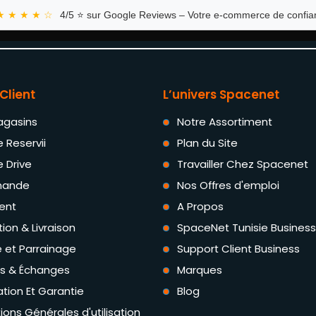
★ ★ ★ ★ ☆
4/5 ⭐ sur Google Reviews – Votre e-commerce de confian
Client
L’univers Spacenet
agasins
Notre Assortiment
e Reservii
Plan du Site
e Drive
Travailler Chez Spacenet
ande
Nos Offres d'emploi
ent
A Propos
tion & Livraison
SpaceNet Tunisie Business
té et Parrainage
Support Client Business
rs & Échanges
Marques
tion Et Garantie
Blog
ions Générales d'utilisation