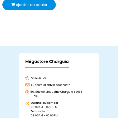
Ajouter au panier
Mégastore Charguia
Mag
70 22 33 00
7
support-client@spacenet.tn
s
56, Rue de L'industrie Charguia I 2035 -
25
Tunis
Tu
Du lundi au samedi
D
08:00AM - 07:00PM
0
Dimanche
D
09:00AM - 03:00PM
0