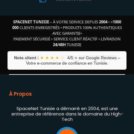
SPACENET TUNISIE
– À VOTRE SERVICE DEPUIS
2004
•
+
1000
000
CLIENTS ENREGISTRÉS
•
PRODUITS 100% AUTHENTIQUES
AVEC GARANTIE
•
PAIEMENT SÉCURISÉ
•
SERVICE CLIENT RÉACTIF
•
LIVRAISON
24/48H
TUNISIE
Note client :
★ ★ ★ ★ ☆
4/5 ⭐ sur Google Reviews –
Votre e-commerce de confiance en Tunisie.
À Propos
SpaceNet Tunisie a démarré en 2004, est une
entreprise de référence dans le domaine du High-
Tech