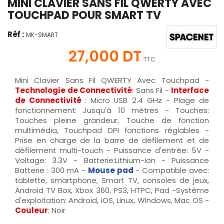
MINI CLAVIER SANS FIL QWERTY AVEC
TOUCHPAD POUR SMART TV
Réf :
MK-SMART
27,000 DT
TTC
Mini Clavier Sans Fil QWERTY Avec Touchpad -
Technologie de Connectivité
: Sans Fil -
Interface
de Connectivité
: Micro USB 2.4 GHz - Plage de
fonctionnement: Jusqu'à 10 mètres - Touches:
Touches pleine grandeur, Touche de fonction
multimédia, Touchpad DPI fonctions réglables -
Prise en charge de la barre de défilement et de
défilement multi-touch - Puissance d'entrée: 5V -
Voltage: 3.3V - Batterie:Lithium-ion - Puissance
Batterie : 300 mA -
Mouse pad
- Compatible avec:
tablette, smartphone, Smart TV, consoles de jeux,
Android TV Box, Xbox 360, PS3, HTPC, Pad -Système
d'exploitation: Android, iOS, Linux, Windows, Mac OS -
Couleur
: Noir