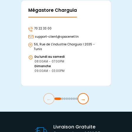
Mégastore Charguia
Mag
70 22 33 00
7
support-client@spacenet.tn
s
56, Rue de L'industrie Charguia I 2035 -
25
Tunis
Tu
Du lundi au samedi
D
08:00AM - 07:00PM
0
Dimanche
D
09:00AM - 03:00PM
0
←
→
Livraison Gratuite