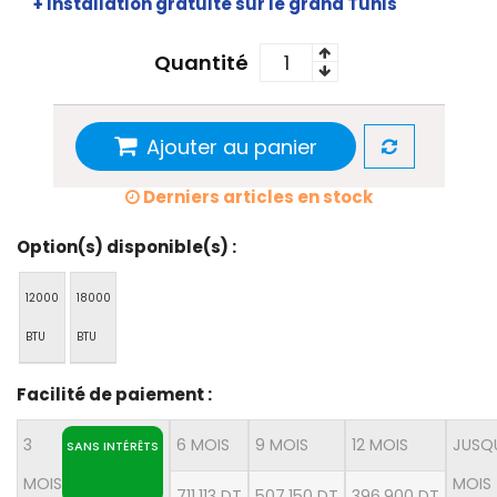
+ Installation gratuite sur le grand Tunis
Quantité
Ajouter au panier
Derniers articles en stock
Option(s) disponible(s) :
12000
18000
BTU
BTU
Facilité de paiement :
3
6 MOIS
9 MOIS
12 MOIS
JUSQU
SANS INTÉRÊTS
MOIS
MOIS
711,113 DT
507,150 DT
396,900 DT