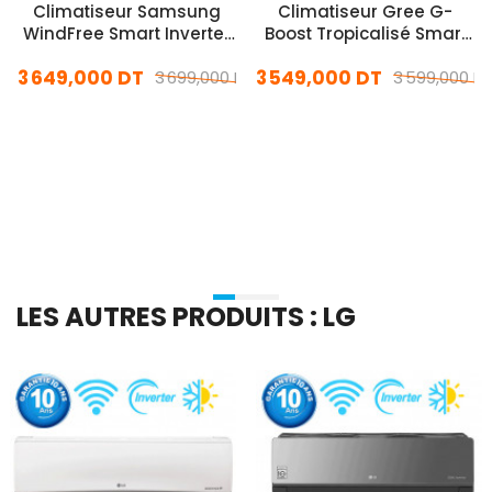
Climatiseur Samsung
Climatiseur Gree G-
WindFree Smart Inverter
Boost Tropicalisé Smart
18000 BTU Chaud & Froid
Inverter 26000 BTU
3 649,000 DT
3 549,000 DT
Blanc
3 699,000 DT
Chaud & Froid Blanc
3 599,000 D
En stock
En stock
Ajouter Au Panier
Ajouter Au Panier
LES AUTRES PRODUITS : LG