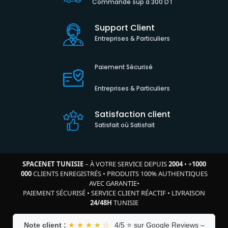
Commande sup à 300 DT
Support Client
Entreprises & Particuliers
Paiement Sécurisé
Entreprises & Particuliers
Satisfaction client
Satisfait où Satisfait
SPACENET TUNISIE
– À VOTRE SERVICE DEPUIS
2004
•
+
1000
000
CLIENTS ENREGISTRÉS
•
PRODUITS 100% AUTHENTIQUES
AVEC GARANTIE
•
PAIEMENT SÉCURISÉ
•
SERVICE CLIENT RÉACTIF
•
LIVRAISON
24/48H
TUNISIE
Note client :
★ ★ ★ ★ ☆
4/5 ⭐ sur Google Reviews –