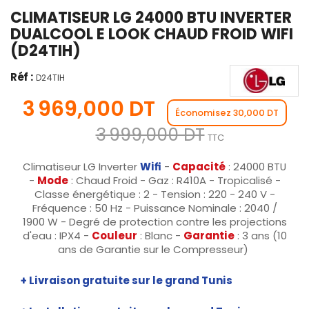
CLIMATISEUR LG 24000 BTU INVERTER
DUALCOOL E LOOK CHAUD FROID WIFI
(D24TIH)
Réf :
D24TIH
3 969,000 DT
Économisez 30,000 DT
3 999,000 DT
TTC
Climatiseur LG Inverter
Wifi
-
Capacité
: 24000 BTU
-
Mode
: Chaud Froid - Gaz : R410A - Tropicalisé -
Classe énergétique : 2 - Tension : 220 - 240 V -
Fréquence : 50 Hz - Puissance Nominale : 2040 /
1900 W - Degré de protection contre les projections
d'eau : IPX4 -
Couleur
: Blanc -
Garantie
: 3 ans (10
ans de Garantie sur le Compresseur)
+ Livraison gratuite sur le grand Tunis