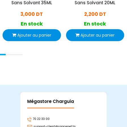
Sans Solvant 35ML
Sans Solvant 20ML
3,000 DT
2,200 DT
En stock
En stock
Ajouter au panier
Ajouter au panier
Mégastore Charguia
Mag
70 22 33 00
7
support-client@spacenet.tn
s