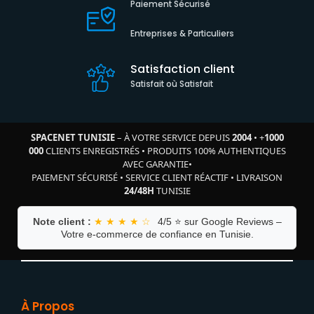
Paiement Sécurisé
Entreprises & Particuliers
Satisfaction client
Satisfait où Satisfait
SPACENET TUNISIE
– À VOTRE SERVICE DEPUIS
2004
•
+
1000
000
CLIENTS ENREGISTRÉS
•
PRODUITS 100% AUTHENTIQUES
AVEC GARANTIE
•
PAIEMENT SÉCURISÉ
•
SERVICE CLIENT RÉACTIF
•
LIVRAISON
24/48H
TUNISIE
Note client :
★ ★ ★ ★ ☆
4/5 ⭐ sur Google Reviews –
Votre e-commerce de confiance en Tunisie.
À Propos