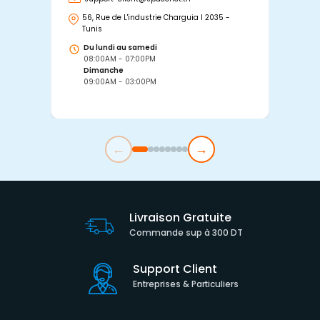
56, Rue de L'industrie Charguia I 2035 -
25
Tunis
Tu
Du lundi au samedi
D
08:00AM - 07:00PM
0
Dimanche
D
09:00AM - 03:00PM
0
←
→
Livraison Gratuite
Commande sup à 300 DT
Support Client
Entreprises & Particuliers