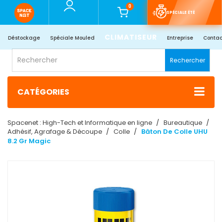
0
SPÉCIALE ÉTÉ
CLIMATISEUR
Déstockage
Spéciale Mouled
Entreprise
Contac
Rechercher
CATÉGORIES
Spacenet : High-Tech et Informatique en ligne
Bureautique
Adhésif, Agrafage & Découpe
Colle
Bâton De Colle UHU
8.2 Gr Magic