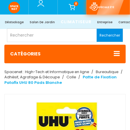
0
SPÉCIALE ÉTÉ
CLIMATISEUR
Déstockage
Salon De Jardin
Entreprise
Contac
Rechercher
CATÉGORIES
Spacenet : High-Tech et Informatique en ligne
Bureautique
Adhésif, Agrafage & Découpe
Colle
Patte de Fixation
Patafix UHU 80 Pads Blanche