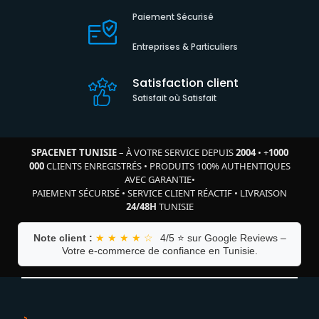
Paiement Sécurisé
Entreprises & Particuliers
Satisfaction client
Satisfait où Satisfait
SPACENET TUNISIE
– À VOTRE SERVICE DEPUIS
2004
•
+
1000
000
CLIENTS ENREGISTRÉS
•
PRODUITS 100% AUTHENTIQUES
AVEC GARANTIE
•
PAIEMENT SÉCURISÉ
•
SERVICE CLIENT RÉACTIF
•
LIVRAISON
24/48H
TUNISIE
Note client :
★ ★ ★ ★ ☆
4/5 ⭐ sur Google Reviews –
Votre e-commerce de confiance en Tunisie.