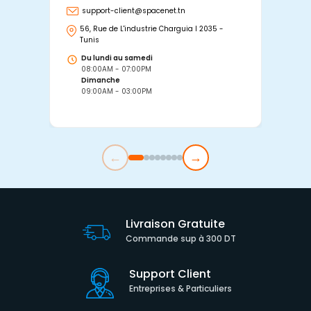
support-client@spacenet.tn
s
56, Rue de L'industrie Charguia I 2035 -
25
Tunis
Tu
Du lundi au samedi
D
08:00AM - 07:00PM
0
Dimanche
D
09:00AM - 03:00PM
0
←
→
Livraison Gratuite
Commande sup à 300 DT
Support Client
Entreprises & Particuliers