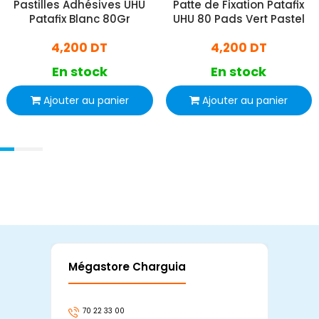
Pastilles Adhésives UHU
Patte de Fixation Patafix
Patafix Blanc 80Gr
UHU 80 Pads Vert Pastel
4,200 DT
4,200 DT
En stock
En stock
Ajouter au panier
Ajouter au panier
Mégastore Charguia
Mag
70 22 33 00
7