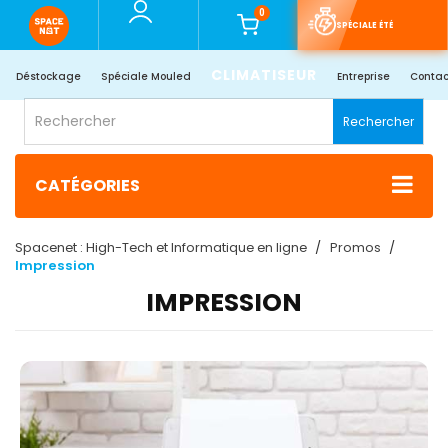
0
SPÉCIALE ÉTÉ
CLIMATISEUR
Déstockage
Spéciale Mouled
Entreprise
Contac
Rechercher
CATÉGORIES
Spacenet : High-Tech et Informatique en ligne
Promos
Impression
IMPRESSION