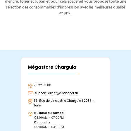
d'encre, toner et ruban et pour cela spacenet vous propose toute une
sélection des consommables d'impression avec les meilleures qualité
et prix.
Mégastore Charguia
Mag
70 22 33 00
7
support-client@spacenet.tn
s
56, Rue de L'industrie Charguia I 2035 -
25
Tunis
Tu
Du lundi au samedi
D
08:00AM - 07:00PM
0
Dimanche
D
09:00AM - 03:00PM
0