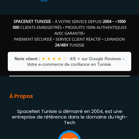
SPACENET TUNISIE
– À VOTRE SERVICE DEPUIS
2004
•
+
1000
000
CLIENTS ENREGISTRÉS
•
PRODUITS 100% AUTHENTIQUES
AVEC GARANTIE
•
PAIEMENT SÉCURISÉ
•
SERVICE CLIENT RÉACTIF
•
LIVRAISON
24/48H
TUNISIE
Note client :
★ ★ ★ ★ ☆
4/5 ⭐ sur Google Reviews –
Votre e-commerce de confiance en Tunisie.
À Propos
SpaceNet Tunisie a démarré en 2004, est une
entreprise de référence dans le domaine du High-
Tech