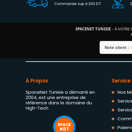
Commande sup à 300 DT
SPACENET TUNISIE
– À VOTRE 
Note client :
À Propos
Service 
SpaceNet Tunisie a démarré en
Nos M
2004, est une entreprise de
Servic
référence dans le domaine du
High-Tech
Servic
Comm
Paiem