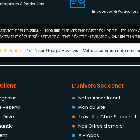
Entreprises & Particuliers
Entreprises & Particuliers
SERVICE DEPUIS
2004
•
+
1000 000
CLIENTS ENREGISTRÉS
•
PRODUITS 100% 
PAIEMENT SÉCURISÉ
•
SERVICE CLIENT RÉACTIF
•
LIVRAISON
24/48H
TUNISI
★ ★ ★ ★ ☆
4/5 ⭐ sur Google Reviews – Votre e-commerce de confian
Client
L’univers Spacenet
agasins
Notre Assortiment
e Reservii
Plan du Site
e Drive
Travailler Chez Spacenet
ande
Nos Offres d'emploi
ent
A Propos