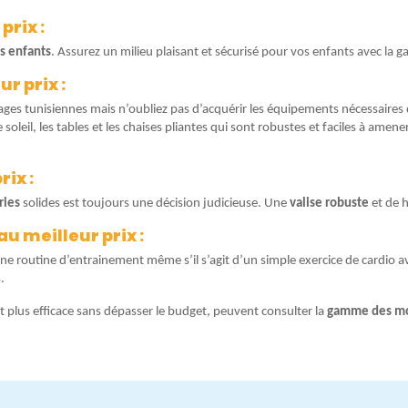
prix :
s enfants
. Assurez un milieu plaisant et sécurisé pour vos enfants avec la 
r prix :
 plages tunisiennes mais n’oubliez pas d’acquérir les équipements nécessaire
oleil, les tables et les chaises pliantes qui sont robustes et faciles à amene
ix :
ries
solides est toujours une décision judicieuse. Une
valise robuste
et de h
u meilleur prix :
ne routine d’entrainement même s’il s’agit d’un simple exercice de cardio a
.
t plus efficace sans dépasser le budget, peuvent consulter la
gamme des m