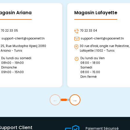
agasin Ariana
Magasin Lafayette
70 22 33 05
70 22 33 04
support-client@spacenet.tn
support-client@spacenet.tn
25, Rue Mustapha Hjaeij 2080
30 rue d'Irak, angle rue Palestine,
Ariana - Tunis
Lafayette | 1002 - Tunis
Du lundi au samedi
Du lundi au Ven
08h00 - 19h00
08:00 - 18:00
Dimanche
Samedi
09h00 - 15h00
08:00 - 15:00
Dim Fermé
←
→
Support Client
Paiement Sécurisé