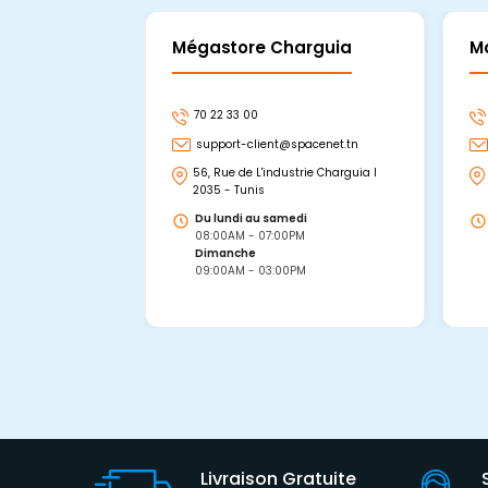
Mégastore Charguia
M
70 22 33 00
support-client@spacenet.tn
56, Rue de L'industrie Charguia I
2035 - Tunis
Du lundi au samedi
08:00AM - 07:00PM
Dimanche
09:00AM - 03:00PM
Livraison Gratuite