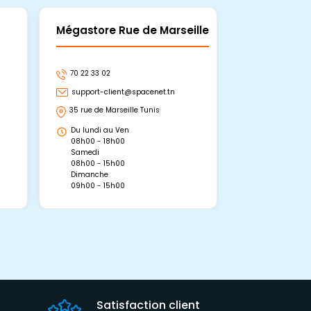
Mégastore Rue de Marseille
Mégastore
70 22 33 02
70 22 33 06
support-client@spacenet.tn
support-clie
35 rue de Marseille Tunis
Avenue Abou 
Hammamet, 
Du lundi au Ven
Du lundi au 
08h00 - 18h00
08h00 - 19h0
Samedi
Dimanche
08h00 - 15h00
09h00 - 15h0
Dimanche
09h00 - 15h00
Satisfaction client