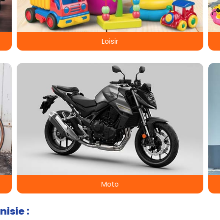
Loisir
Moto
isie :