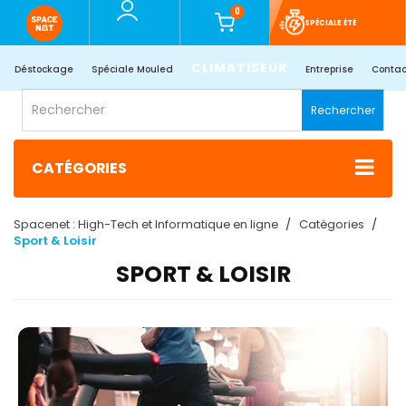
0
SPÉCIALE ÉTÉ
CLIMATISEUR
Déstockage
Spéciale Mouled
Entreprise
Contac
Rechercher
CATÉGORIES
Spacenet : High-Tech et Informatique en ligne
Catégories
Sport & Loisir
SPORT & LOISIR