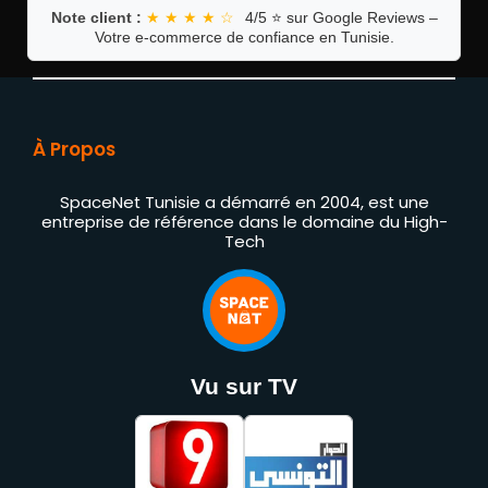
Note client :
★ ★ ★ ★ ☆
4/5 ⭐ sur Google Reviews –
Votre e-commerce de confiance en Tunisie.
À Propos
SpaceNet Tunisie a démarré en 2004, est une
entreprise de référence dans le domaine du High-
Tech
Vu sur TV