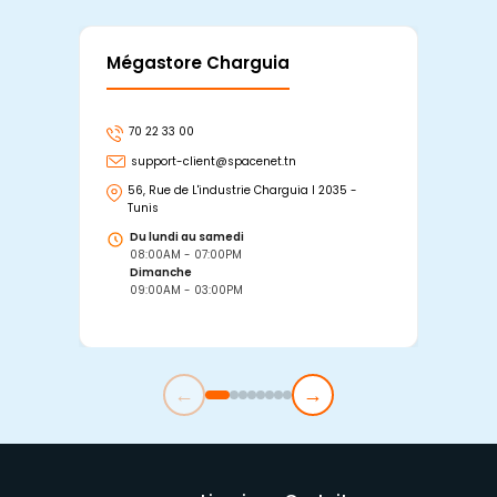
Mégastore Charguia
Mag
70 22 33 00
7
support-client@spacenet.tn
s
56, Rue de L'industrie Charguia I 2035 -
25
Tunis
Tu
Du lundi au samedi
D
08:00AM - 07:00PM
0
Dimanche
D
09:00AM - 03:00PM
0
←
→