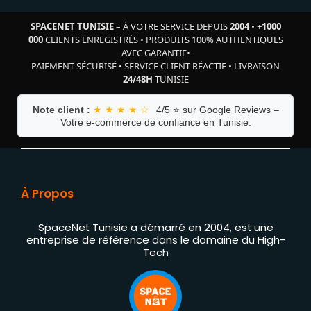
SPACENET TUNISIE
– À VOTRE SERVICE DEPUIS
2004
•
+
1000
000
CLIENTS ENREGISTRÉS
•
PRODUITS 100% AUTHENTIQUES
AVEC GARANTIE
•
PAIEMENT SÉCURISÉ
•
SERVICE CLIENT RÉACTIF
•
LIVRAISON
24/48H
TUNISIE
Note client :
★ ★ ★ ★ ☆
4/5 ⭐ sur Google Reviews –
Votre e-commerce de confiance en Tunisie.
À Propos
SpaceNet Tunisie a démarré en 2004, est une
entreprise de référence dans le domaine du High-
Tech