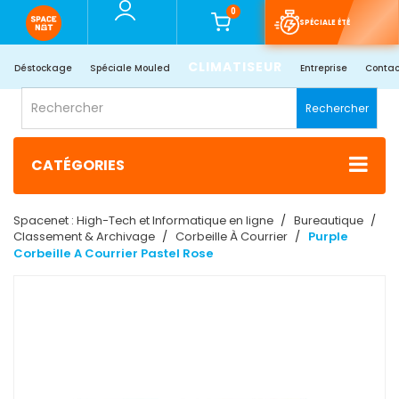
0
SPÉCIALE ÉTÉ
CLIMATISEUR
Déstockage
Spéciale Mouled
Entreprise
Contac
Rechercher
CATÉGORIES
Spacenet : High-Tech et Informatique en ligne
Bureautique
Classement & Archivage
Corbeille À Courrier
Purple
Corbeille A Courrier Pastel Rose