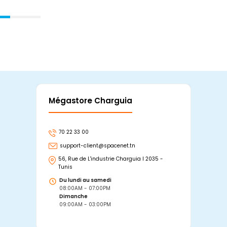
Mégastore Charguia
Mag
70 22 33 00
7
support-client@spacenet.tn
s
56, Rue de L'industrie Charguia I 2035 -
25
Tunis
Tu
Du lundi au samedi
D
08:00AM - 07:00PM
0
Dimanche
D
09:00AM - 03:00PM
0