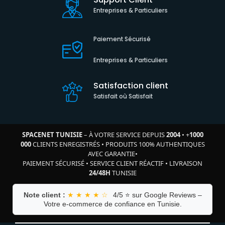
Entreprises & Particuliers
Paiement Sécurisé
Entreprises & Particuliers
Satisfaction client
Satisfait où Satisfait
SPACENET TUNISIE
– À VOTRE SERVICE DEPUIS
2004
•
+
1000
000
CLIENTS ENREGISTRÉS
•
PRODUITS 100% AUTHENTIQUES
AVEC GARANTIE
•
PAIEMENT SÉCURISÉ
•
SERVICE CLIENT RÉACTIF
•
LIVRAISON
24/48H
TUNISIE
Note client :
★ ★ ★ ★ ☆
4/5 ⭐ sur Google Reviews –
Votre e-commerce de confiance en Tunisie.