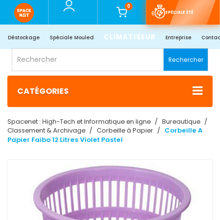
0
SPÉCIALE ÉTÉ
CLIMATISEUR
Déstockage
Spéciale Mouled
Entreprise
Contac
Rechercher
CATÉGORIES
Spacenet : High-Tech et Informatique en ligne
Bureautique
Classement & Archivage
Corbeille à Papier
Corbeille A
Papier Faibo 12 Litres Violet Pastel