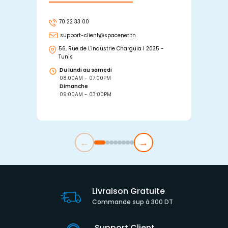
70 22 33 00
7
support-client@spacenet.tn
s
56, Rue de L'industrie Charguia I 2035 -
25
Tunis
Tu
Du lundi au samedi
D
08:00AM - 07:00PM
0
Dimanche
D
09:00AM - 03:00PM
0
←
→
Livraison Gratuite
Commande sup à 300 DT
Support Client