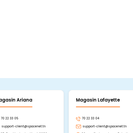
agasin Ariana
Magasin Lafayette
70 22 33 05
70 22 33 04
support-client@spacenet.tn
support-client@spacenet.tn