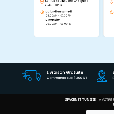
56, Rue de L'industrie Charguia I
2035 - Tunis
Du lundi au samedi
08:00AM - 07:00PM
Dimanche
09:00AM - 03:00PM
Livraison Gratuite
Commande sup à 300 DT
SPACENET TUNISIE
– À VOTRE 