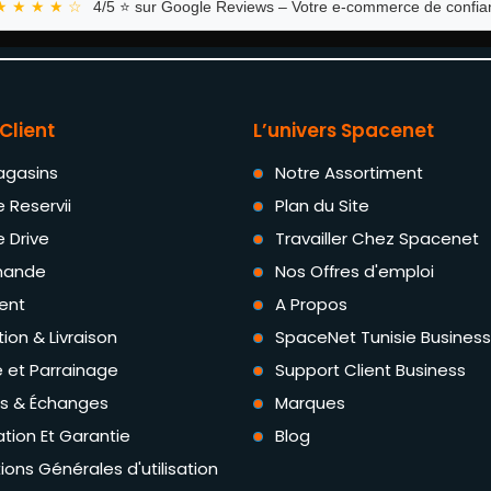
★ ★ ★ ★ ☆
4/5 ⭐ sur Google Reviews – Votre e-commerce de confian
Client
L’univers Spacenet
agasins
Notre Assortiment
e Reservii
Plan du Site
e Drive
Travailler Chez Spacenet
ande
Nos Offres d'emploi
ent
A Propos
tion & Livraison
SpaceNet Tunisie Business
té et Parrainage
Support Client Business
rs & Échanges
Marques
tion Et Garantie
Blog
ions Générales d'utilisation