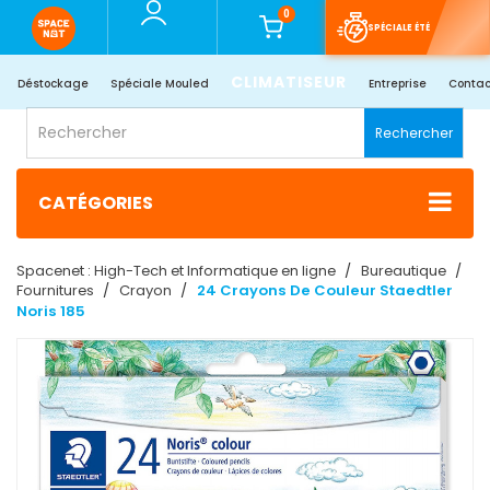
0
SPÉCIALE ÉTÉ
CLIMATISEUR
Déstockage
Spéciale Mouled
Entreprise
Contac
Rechercher
CATÉGORIES
Spacenet : High-Tech et Informatique en ligne
Bureautique
Fournitures
Crayon
24 Crayons De Couleur Staedtler
Noris 185