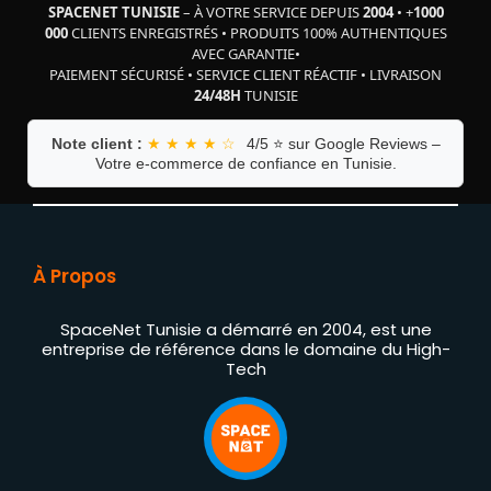
SPACENET TUNISIE
– À VOTRE SERVICE DEPUIS
2004
•
+
1000
000
CLIENTS ENREGISTRÉS
•
PRODUITS 100% AUTHENTIQUES
AVEC GARANTIE
•
PAIEMENT SÉCURISÉ
•
SERVICE CLIENT RÉACTIF
•
LIVRAISON
24/48H
TUNISIE
Note client :
★ ★ ★ ★ ☆
4/5 ⭐ sur Google Reviews –
Votre e-commerce de confiance en Tunisie.
À Propos
SpaceNet Tunisie a démarré en 2004, est une
entreprise de référence dans le domaine du High-
Tech