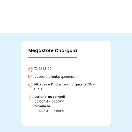
Mégastore Charguia
Mag
70 22 33 00
7
support-client@spacenet.tn
s
56, Rue de L'industrie Charguia I 2035 -
25
Tunis
Tu
Du lundi au samedi
D
08:00AM - 07:00PM
0
Dimanche
D
09:00AM - 03:00PM
0