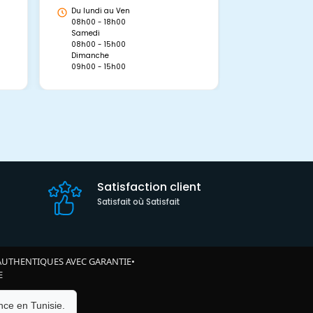
Hammamet, 
Du lundi au Ven
Du lundi au 
08h00 - 18h00
08h00 - 19h0
Samedi
Dimanche
08h00 - 15h00
09h00 - 15h0
Dimanche
09h00 - 15h00
Satisfaction client
Satisfait où Satisfait
AUTHENTIQUES AVEC GARANTIE
•
E
ce en Tunisie.