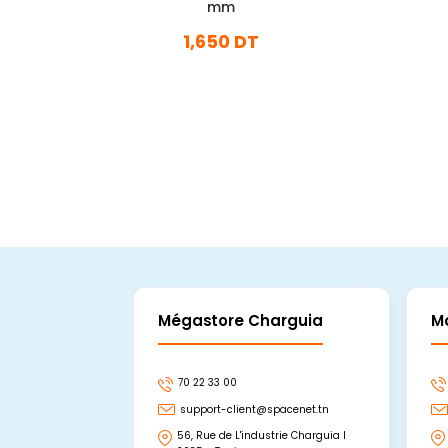
mm
1,650 DT
En stock
Ajouter Au Panier
Mégastore Charguia
M
70 22 33 00
support-client@spacenet.tn
56, Rue de L'industrie Charguia I