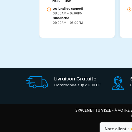
2035 - Tunis
Du lundi au samedi
08:00AM - 07:00PM
Dimanche
09:00AM - 03:00PM
Livraison Gratuite
Commande sup à 300 DT
SPACENET TUNISIE
– À VOTRE 
Note client :