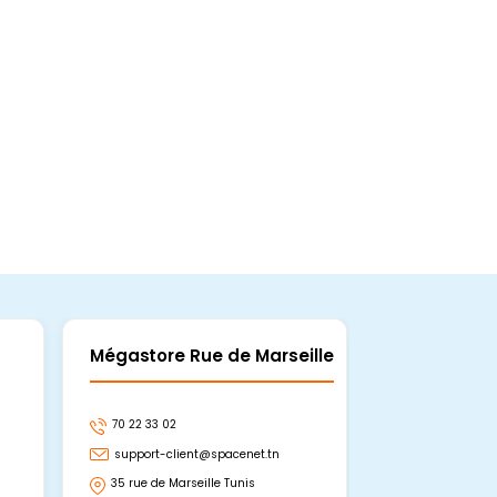
Mégastore Rue de Marseille
Mégastore
70 22 33 02
70 22 33 06
support-client@spacenet.tn
support-clie
35 rue de Marseille Tunis
Avenue Abou 