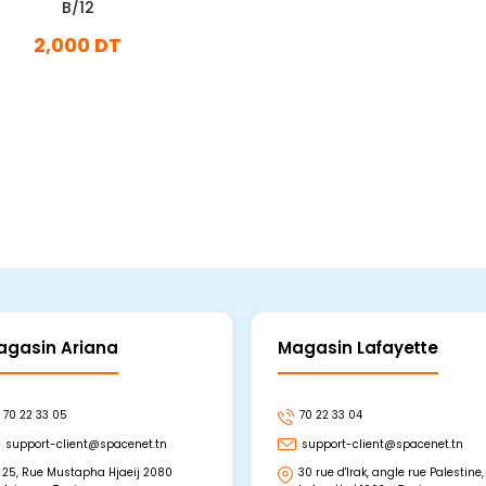
B/12
2,000 DT
En stock
Ajouter Au Panier
agasin Ariana
Magasin Lafayette
70 22 33 05
70 22 33 04
support-client@spacenet.tn
support-client@spacenet.tn
25, Rue Mustapha Hjaeij 2080
30 rue d'Irak, angle rue Palestine,