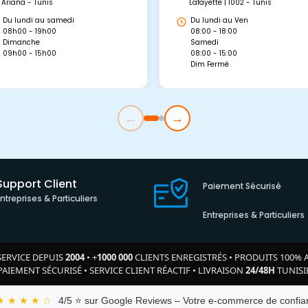
Ariana - Tunis
Lafayette | 1002 - Tunis
Du lundi au samedi
Du lundi au Ven
08h00 - 19h00
08:00 - 18:00
Dimanche
Samedi
09h00 - 15h00
08:00 - 15:00
Dim Fermé
←
→
Support Client
Paiement Sécurisé
Entreprises & Particuliers
Entreprises & Particuliers
SERVICE DEPUIS
2004
•
+
1000 000
CLIENTS ENREGISTRÉS
•
PRODUITS 100% 
PAIEMENT SÉCURISÉ
•
SERVICE CLIENT RÉACTIF
•
LIVRAISON
24/48H
TUNISI
★ ★ ★ ★ ☆
4/5 ⭐ sur Google Reviews – Votre e-commerce de confian