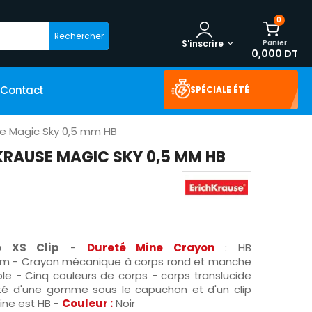
0
Rechercher
Panier
S'inscrire
0,000 DT
Contact
SPÉCIALE ÉTÉ
se Magic Sky 0,5 mm HB
KRAUSE MAGIC SKY 0,5 MM HB
e XS Clip
-
Dureté Mine Crayon
: HB
mm -
Crayon mécanique à corps rond et manche
ble - Cinq couleurs de corps - corps translucide
té d'une gomme sous le capuchon et d'un clip
ine est HB -
Couleur :
Noir