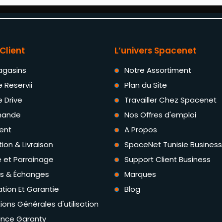
Client
L’univers Spacenet
agasins
Notre Assortiment
e Reservii
Plan du Site
e Drive
Travailler Chez Spacenet
ande
Nos Offres d'emploi
ent
A Propos
tion & Livraison
SpaceNet Tunisie Business
té et Parrainage
Support Client Business
rs & Échanges
Marques
tion Et Garantie
Blog
ions Générales d'utilisation
ance Garanty