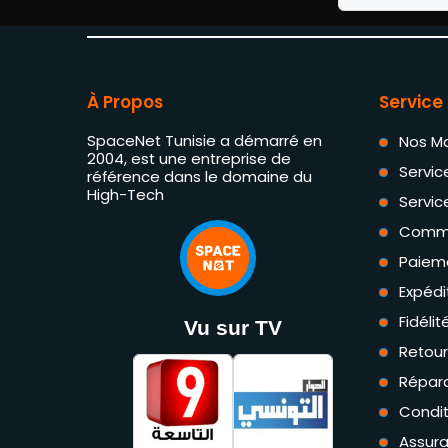
À Propos
Service 
SpaceNet Tunisie a démarré en
Nos M
2004, est une entreprise de
Servic
référence dans le domaine du
High-Tech
Servic
Comm
Paiem
Expédi
Fidéli
Vu sur TV
Retou
Répara
Condit
Assur