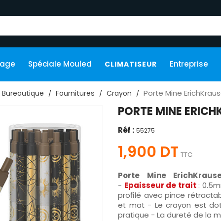
kage
Spéciale Mouled
Entreprise
CLIMATISEUR
Porte Mine ErichKrau
Bureautique
Fournitures
Crayon
PORTE MINE ERICH
Réf :
55275
1,900 DT
TTC
Porte Mine ErichKraus
-
Epaisseur de trait
: 0.5
profilé avec pince rétracta
et mat - Le crayon est do
pratique - La dureté de la m